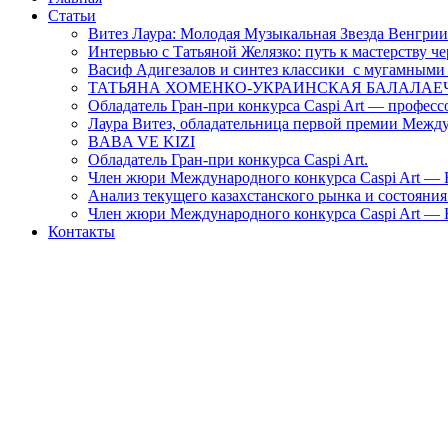
Статьи
Витез Лаура: Молодая Музыкальная Звезда Венгрии 
Интервью с Татьяной Желязко: путь к мастерству ч
Васиф Адигезалов и синтез классики с мугамными
ТАТЬЯНА ХОМЕНКО-УКРАИНСКАЯ БАЛАЛА
Обладатель Гран-при конкурса Caspi Art — профес
Лаура Витез, обладательница первой премии Между
BABA VE KIZI
Обладатель Гран-при конкурса Caspi Art.
Член жюри Международного конкурса Caspi Art — 
Анализ текущего казахстанского рынка и состояния
Член жюри Международного конкурса Caspi Art —
Контакты