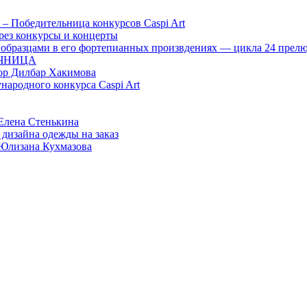
– Победительница конкурсов Caspi Art
ерез конкурсы и концерты
 образцами в его фортепианных произвдениях — цикла 24 прел
ЕЧНИЦА
сор Дилбар Хакимова
народного конкурса Caspi Art
Елена Стенькина
 дизайна одежды на заказ
 Юлизана Кухмазова