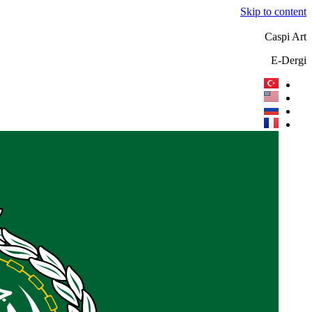
Skip to content
Caspi Art
E-Dergi