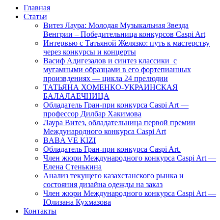
Главная
Статьи
Витез Лаура: Молодая Музыкальная Звезда
Венгрии – Победительница конкурсов Caspi Art
Интервью с Татьяной Желязко: путь к мастерству
через конкурсы и концерты
Васиф Адигезалов и синтез классики с
мугамными образцами в его фортепианных
произвдениях — цикла 24 прелюдии
ТАТЬЯНА ХОМЕНКО-УКРАИНСКАЯ
БАЛАЛАЕЧНИЦА
Обладатель Гран-при конкурса Caspi Art —
профессор Дилбар Хакимова
Лаура Витез, обладательница первой премии
Международного конкурса Caspi Art
BABA VE KIZI
Обладатель Гран-при конкурса Caspi Art.
Член жюри Международного конкурса Caspi Art —
Елена Стенькина
Анализ текущего казахстанского рынка и
состояния дизайна одежды на заказ
Член жюри Международного конкурса Caspi Art —
Юлизана Кухмазова
Контакты