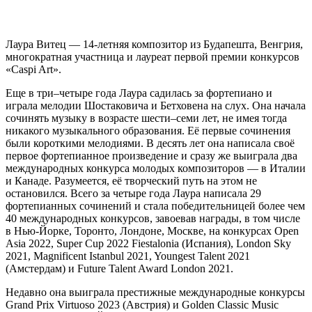
Лаура Витец — 14-летняя композитор из Будапешта, Венгрия,
многократная участница и лауреат первой премии конкурсов
«Caspi Art».
Еще в три–четыре года Лаура садилась за фортепиано и
играла мелодии Шостаковича и Бетховена на слух. Она начала
сочинять музыку в возрасте шести–семи лет, не имея тогда
никакого музыкального образования. Её первые сочинения
были короткими мелодиями. В десять лет она написала своё
первое фортепианное произведение и сразу же выиграла два
международных конкурса молодых композиторов — в Италии
и Канаде. Разумеется, её творческий путь на этом не
остановился. Всего за четыре года Лаура написала 29
фортепианных сочинений и стала победительницей более чем
40 международных конкурсов, завоевав награды, в том числе
в Нью-Йорке, Торонто, Лондоне, Москве, на конкурсах Open
Asia 2022, Super Cup 2022 Fiestalonia (Испания), London Sky
2021, Magnificent Istanbul 2021, Youngest Talent 2021
(Амстердам) и Future Talent Award London 2021.
Недавно она выиграла престижные международные конкурсы
Grand Prix Virtuoso 2023 (Австрия) и Golden Classic Music