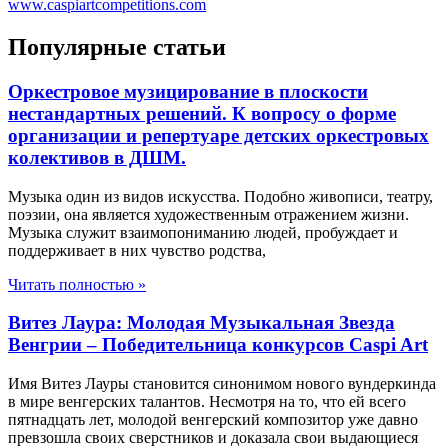
www.caspiartcompetitions.com
Популярные статьи
Оркестровое музицирование в плоскости
нестандартных решений. К вопросу о форме
организации и репертуаре детских оркестровых
колективов в ДШМ.
Музыка один из видов искусства. Подобно живописи, театру,
поэзии, она является художественным отражением жизни.
Музыка служит взаимопониманию людей, пробуждает и
поддерживает в них чувство родства,
Читать полностью »
Витез Лаура: Молодая Музыкальная Звезда
Венгрии – Победительница конкурсов Caspi Art
Имя Витез Лауры становится синонимом нового вундеркинда
в мире венгерских талантов. Несмотря на то, что ей всего
пятнадцать лет, молодой венгерский композитор уже давно
превзошла своих сверстников и доказала свои выдающиеся