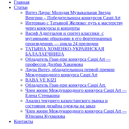
Главная
Статьи
Витез Лаура: Молодая Музыкальная Звезда
Венгрии – Победительница конкурсов Caspi Art
Интервью с Татьяной Желязко: путь к мастерству
через конкурсы и концерты
Васиф Адигезалов и синтез классики с
мугамными образцами в его фортепианных
произвдениях — цикла 24 прелюдии
ТАТЬЯНА ХОМЕНКО-УКРАИНСКАЯ
БАЛАЛАЕЧНИЦА
Обладатель Гран-при конкурса Caspi Art —
профессор Дилбар Хакимова
Лаура Витез, обладательница первой премии
Международного конкурса Caspi Art
BABA VE KIZI
Обладатель Гран-при конкурса Caspi Art.
Член жюри Международного конкурса Caspi Art —
Елена Стенькина
Анализ текущего казахстанского рынка и
состояния дизайна одежды на заказ
Член жюри Международного конкурса Caspi Art —
Юлизана Кухмазова
Контакты