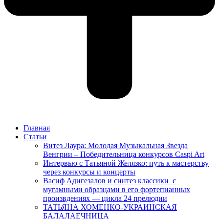
Главная
Статьи
Витез Лаура: Молодая Музыкальная Звезда
Венгрии – Победительница конкурсов Caspi Art
Интервью с Татьяной Желязко: путь к мастерству
через конкурсы и концерты
Васиф Адигезалов и синтез классики с
мугамными образцами в его фортепианных
произвдениях — цикла 24 прелюдии
ТАТЬЯНА ХОМЕНКО-УКРАИНСКАЯ
БАЛАЛАЕЧНИЦА