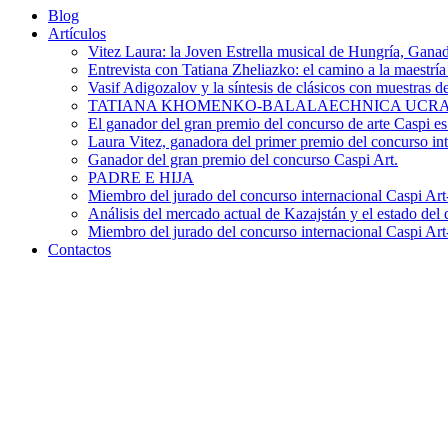
Blog
Artículos
Vitez Laura: la Joven Estrella musical de Hungría, Ganad
Entrevista con Tatiana Zheliazko: el camino a la maestría
Vasif Adigozalov y la síntesis de clásicos con muestras
TATIANA KHOMENKO-BALALAECHNICA UCR
El ganador del gran premio del concurso de arte Caspi es
Laura Vitez, ganadora del primer premio del concurso int
Ganador del gran premio del concurso Caspi Art.
PADRE E HIJA
Miembro del jurado del concurso internacional Caspi Art
Análisis del mercado actual de Kazajstán y el estado de
Miembro del jurado del concurso internacional Caspi A
Contactos