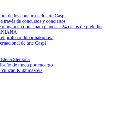
ora de los concursos de arte Caspi
 a través de concursos y conciertos
 de mugam en obras para piano — 24 ciclos de preludio
ANIANA
 el profesor dilbar hakimova
ernacional de arte Caspi
-Elena Stenkina
l diseño de moda por encargo
rt-Yulizan Kukhmazova