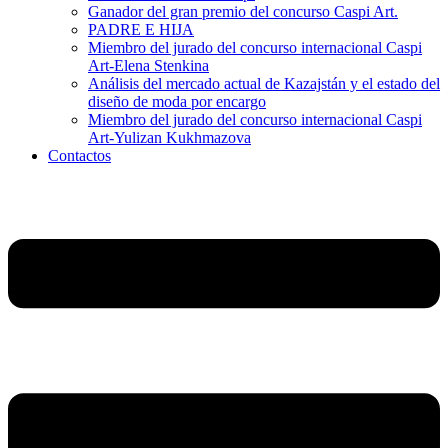
Ganador del gran premio del concurso Caspi Art.
PADRE E HIJA
Miembro del jurado del concurso internacional Caspi
Art-Elena Stenkina
Análisis del mercado actual de Kazajstán y el estado del
diseño de moda por encargo
Miembro del jurado del concurso internacional Caspi
Art-Yulizan Kukhmazova
Contactos