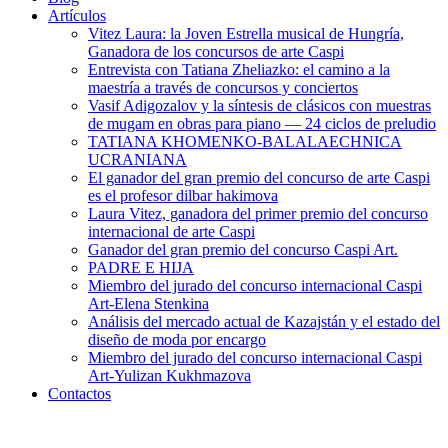
Artículos
Vitez Laura: la Joven Estrella musical de Hungría,
Ganadora de los concursos de arte Caspi
Entrevista con Tatiana Zheliazko: el camino a la
maestría a través de concursos y conciertos
Vasif Adigozalov y la síntesis de clásicos con muestras
de mugam en obras para piano — 24 ciclos de preludio
TATIANA KHOMENKO-BALALAECHNICA
UCRANIANA
El ganador del gran premio del concurso de arte Caspi
es el profesor dilbar hakimova
Laura Vitez, ganadora del primer premio del concurso
internacional de arte Caspi
Ganador del gran premio del concurso Caspi Art.
PADRE E HIJA
Miembro del jurado del concurso internacional Caspi
Art-Elena Stenkina
Análisis del mercado actual de Kazajstán y el estado del
diseño de moda por encargo
Miembro del jurado del concurso internacional Caspi
Art-Yulizan Kukhmazova
Contactos