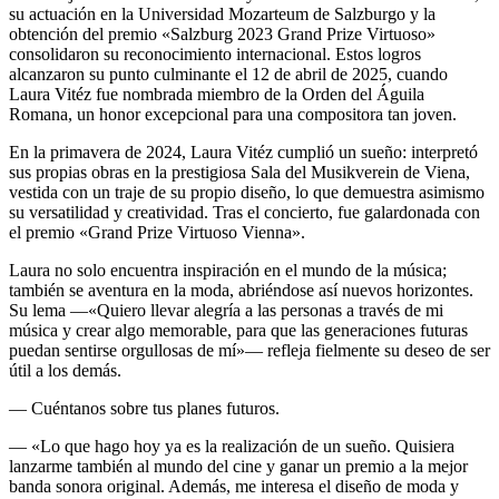
su actuación en la Universidad Mozarteum de Salzburgo y la
obtención del premio «Salzburg 2023 Grand Prize Virtuoso»
consolidaron su reconocimiento internacional. Estos logros
alcanzaron su punto culminante el 12 de abril de 2025, cuando
Laura Vitéz fue nombrada miembro de la Orden del Águila
Romana, un honor excepcional para una compositora tan joven.
En la primavera de 2024, Laura Vitéz cumplió un sueño: interpretó
sus propias obras en la prestigiosa Sala del Musikverein de Viena,
vestida con un traje de su propio diseño, lo que demuestra asimismo
su versatilidad y creatividad. Tras el concierto, fue galardonada con
el premio «Grand Prize Virtuoso Vienna».
Laura no solo encuentra inspiración en el mundo de la música;
también se aventura en la moda, abriéndose así nuevos horizontes.
Su lema —«Quiero llevar alegría a las personas a través de mi
música y crear algo memorable, para que las generaciones futuras
puedan sentirse orgullosas de mí»— refleja fielmente su deseo de ser
útil a los demás.
— Cuéntanos sobre tus planes futuros.
— «Lo que hago hoy ya es la realización de un sueño. Quisiera
lanzarme también al mundo del cine y ganar un premio a la mejor
banda sonora original. Además, me interesa el diseño de moda y