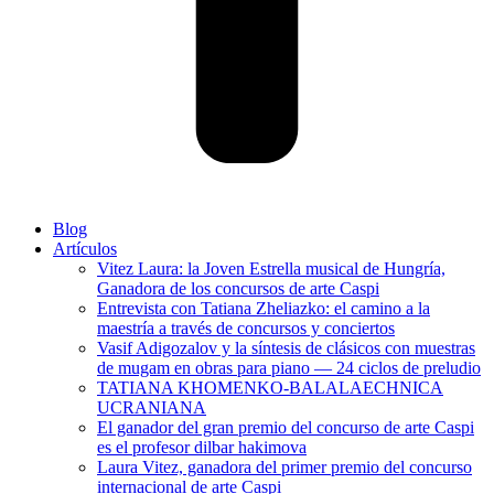
Blog
Artículos
Vitez Laura: la Joven Estrella musical de Hungría,
Ganadora de los concursos de arte Caspi
Entrevista con Tatiana Zheliazko: el camino a la
maestría a través de concursos y conciertos
Vasif Adigozalov y la síntesis de clásicos con muestras
de mugam en obras para piano — 24 ciclos de preludio
TATIANA KHOMENKO-BALALAECHNICA
UCRANIANA
El ganador del gran premio del concurso de arte Caspi
es el profesor dilbar hakimova
Laura Vitez, ganadora del primer premio del concurso
internacional de arte Caspi