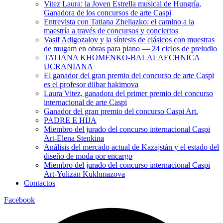
Vitez Laura: la Joven Estrella musical de Hungría,
Ganadora de los concursos de arte Caspi
Entrevista con Tatiana Zheliazko: el camino a la
maestría a través de concursos y conciertos
Vasif Adigozalov y la síntesis de clásicos con muestras
de mugam en obras para piano — 24 ciclos de preludio
TATIANA KHOMENKO-BALALAECHNICA
UCRANIANA
El ganador del gran premio del concurso de arte Caspi
es el profesor dilbar hakimova
Laura Vitez, ganadora del primer premio del concurso
internacional de arte Caspi
Ganador del gran premio del concurso Caspi Art.
PADRE E HIJA
Miembro del jurado del concurso internacional Caspi
Art-Elena Stenkina
Análisis del mercado actual de Kazajstán y el estado del
diseño de moda por encargo
Miembro del jurado del concurso internacional Caspi
Art-Yulizan Kukhmazova
Contactos
Facebook