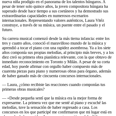
nueva niña prodigio en el panorama de los talentos húngaros. A
pesar de tener solo quince años, la joven compositora húngara ha
superado desde hace tiempo a sus coetáneos y ha demostrado sus
extraordinarias capacidades en numerosos escenarios
internacionales. Representando valores auténticos, Laura Vitéz
construye, a través de su música, un puente entre el pasado y el
futuro.
Su carrera musical comenzó desde la más tierna infancia: entre los
tres y cuatro años, conoció el maravilloso mundo de la música y
aprendió a tocar el piano con una rapidez asombrosa. Ya a los siete
años componía sus propias melodías, al principio más breves, y a los
diez creó su primera obra pianística relevante, con la que obtuvo de
inmediato reconocimiento en Toronto y Milán. A pesar de su corta
edad, hoy puede afirmar con orgullo haber compuesto más de
cuarenta piezas para piano y numerosas obras para órgano, además
de haber ganado más de cincuenta concursos internacionales.
— Laura, ¿cómo recibiste las reacciones cuando componías tus
primeras obras musicales?
— «Desde pequeña sentí que la música era la mejor forma de
expresarme. La primera vez que me senté al piano y escuché las
melodías, tuve la sensación de haber regresado a casa. Los
concursos en los que participé me confirmaron que mi lugar está en