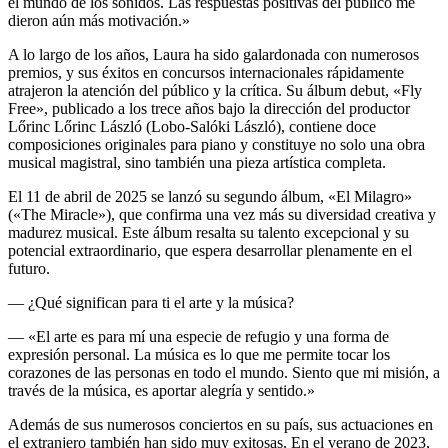
el mundo de los sonidos. Las respuestas positivas del público me
dieron aún más motivación.»
A lo largo de los años, Laura ha sido galardonada con numerosos
premios, y sus éxitos en concursos internacionales rápidamente
atrajeron la atención del público y la crítica. Su álbum debut, «Fly
Free», publicado a los trece años bajo la dirección del productor
Lőrinc Lőrinc László (Lobo-Salóki László), contiene doce
composiciones originales para piano y constituye no solo una obra
musical magistral, sino también una pieza artística completa.
El 11 de abril de 2025 se lanzó su segundo álbum, «El Milagro»
(«The Miracle»), que confirma una vez más su diversidad creativa y
madurez musical. Este álbum resalta su talento excepcional y su
potencial extraordinario, que espera desarrollar plenamente en el
futuro.
— ¿Qué significan para ti el arte y la música?
— «El arte es para mí una especie de refugio y una forma de
expresión personal. La música es lo que me permite tocar los
corazones de las personas en todo el mundo. Siento que mi misión, a
través de la música, es aportar alegría y sentido.»
Además de sus numerosos conciertos en su país, sus actuaciones en
el extranjero también han sido muy exitosas. En el verano de 2023,