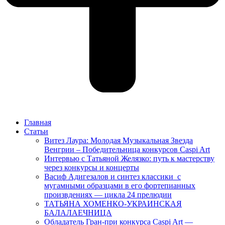
Главная
Статьи
Витез Лаура: Молодая Музыкальная Звезда
Венгрии – Победительница конкурсов Caspi Art
Интервью с Татьяной Желязко: путь к мастерству
через конкурсы и концерты
Васиф Адигезалов и синтез классики с
мугамными образцами в его фортепианных
произвдениях — цикла 24 прелюдии
ТАТЬЯНА ХОМЕНКО-УКРАИНСКАЯ
БАЛАЛАЕЧНИЦА
Обладатель Гран-при конкурса Caspi Art —