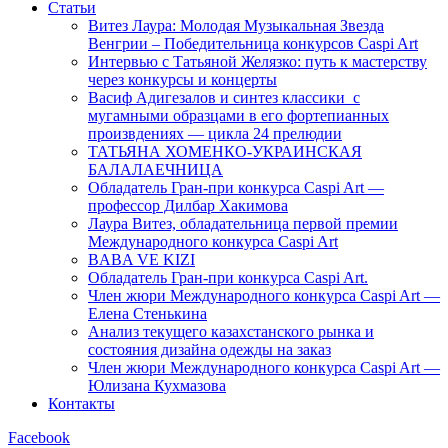
Статьи
Витез Лаура: Молодая Музыкальная Звезда
Венгрии – Победительница конкурсов Caspi Art
Интервью с Татьяной Желязко: путь к мастерству
через конкурсы и концерты
Васиф Адигезалов и синтез классики с
мугамными образцами в его фортепианных
произвдениях — цикла 24 прелюдии
ТАТЬЯНА ХОМЕНКО-УКРАИНСКАЯ
БАЛАЛАЕЧНИЦА
Обладатель Гран-при конкурса Caspi Art —
профессор Дилбар Хакимова
Лаура Витез, обладательница первой премии
Международного конкурса Caspi Art
BABA VE KIZI
Обладатель Гран-при конкурса Caspi Art.
Член жюри Международного конкурса Caspi Art —
Елена Стенькина
Анализ текущего казахстанского рынка и
состояния дизайна одежды на заказ
Член жюри Международного конкурса Caspi Art —
Юлизана Кухмазова
Контакты
Facebook