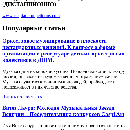
(ДИСТАНЦИОННО)
www.caspiartcompetitions.com
Популярные статьи
Оркестровое музицирование в плоскости
нестандартных решений. К вопросу о форме
организации и репертуаре детских оркестровых
колективов в ДШМ.
Музыка один из видов искусства. Подобно живописи, театру,
поэзии, она является художественным отражением жизни.
Музыка служит взаимопониманию людей, пробуждает и
поддерживает в них чувство родства,
Читать полностью »
Витез Лаура: Молодая Музыкальная Звезда
Венгрии – Победительница конкурсов Caspi Art
Имя Витез Лауры становится синонимом нового вундеркинда