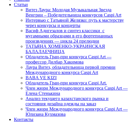
Статьи
Витез Лаура: Молодая Музыкальная Звезда
Венгрии – Победительница конкурсов Caspi Art
Интервью с Татьяной Желязко: путь к мастерству
через конкурсы и концерты
Васиф Адигезалов и синтез классики с
мугамными образцами в его фортепианных
произвдениях — цикла 24 прелюдии
ТАТЬЯНА ХОМЕНКО-УКРАИНСКАЯ
БАЛАЛАЕЧНИЦА
Обладатель Гран-при конкурса Caspi Art —
профессор Дилбар Хакимова
Лаура Витез, обладательница первой премии
Международного конкурса Caspi Art
BABA VE KIZI
Обладатель Гран-при конкурса Caspi Art.
Член жюри Международного конкурса Caspi Art —
Елена Стенькина
Анализ текущего казахстанского рынка и
состояния дизайна одежды на заказ
Член жюри Международного конкурса Caspi Art —
Юлизана Кухмазова
Контакты