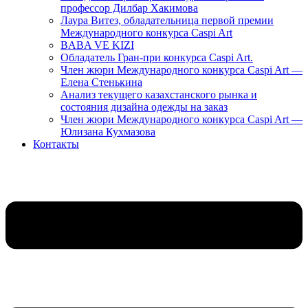
профессор Дилбар Хакимова
Лаура Витез, обладательница первой премии
Международного конкурса Caspi Art
BABA VE KIZI
Обладатель Гран-при конкурса Caspi Art.
Член жюри Международного конкурса Caspi Art —
Елена Стенькина
Анализ текущего казахстанского рынка и
состояния дизайна одежды на заказ
Член жюри Международного конкурса Caspi Art —
Юлизана Кухмазова
Контакты