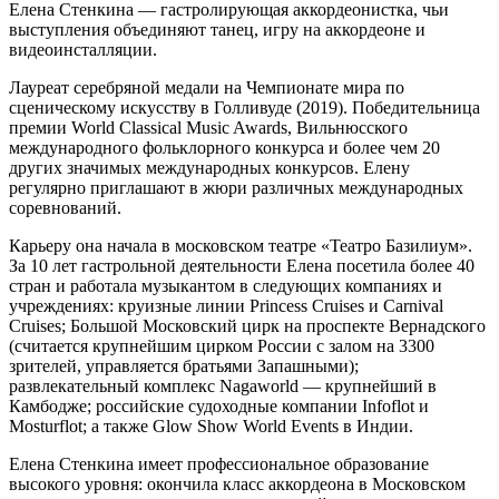
Елена Стенкина — гастролирующая аккордеонистка, чьи
выступления объединяют танец, игру на аккордеоне и
видеоинсталляции.
Лауреат серебряной медали на Чемпионате мира по
сценическому искусству в Голливуде (2019). Победительница
премии World Classical Music Awards, Вильнюсского
международного фольклорного конкурса и более чем 20
других значимых международных конкурсов. Елену
регулярно приглашают в жюри различных международных
соревнований.
Карьеру она начала в московском театре «Театро Базилиум».
За 10 лет гастрольной деятельности Елена посетила более 40
стран и работала музыкантом в следующих компаниях и
учреждениях: круизные линии Princess Cruises и Carnival
Cruises; Большой Московский цирк на проспекте Вернадского
(считается крупнейшим цирком России с залом на 3300
зрителей, управляется братьями Запашными);
развлекательный комплекс Nagaworld — крупнейший в
Камбодже; российские судоходные компании Infoflot и
Mosturflot; а также Glow Show World Events в Индии.
Елена Стенкина имеет профессиональное образование
высокого уровня: окончила класс аккордеона в Московском