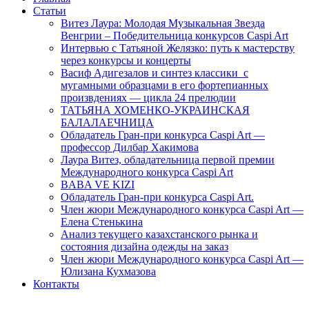
Статьи
Витез Лаура: Молодая Музыкальная Звезда
Венгрии – Победительница конкурсов Caspi Art
Интервью с Татьяной Желязко: путь к мастерству
через конкурсы и концерты
Васиф Адигезалов и синтез классики с
мугамными образцами в его фортепианных
произвдениях — цикла 24 прелюдии
ТАТЬЯНА ХОМЕНКО-УКРАИНСКАЯ
БАЛАЛАЕЧНИЦА
Обладатель Гран-при конкурса Caspi Art —
профессор Дилбар Хакимова
Лаура Витез, обладательница первой премии
Международного конкурса Caspi Art
BABA VE KIZI
Обладатель Гран-при конкурса Caspi Art.
Член жюри Международного конкурса Caspi Art —
Елена Стенькина
Анализ текущего казахстанского рынка и
состояния дизайна одежды на заказ
Член жюри Международного конкурса Caspi Art —
Юлизана Кухмазова
Контакты