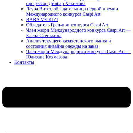
профессор Дилбар Хакимова
Лаура Витез, обладательница первой премии
Международного конкурса Caspi Art
BABA VE KIZI
Обладатель Гран-при конкурса Caspi Art.
Член жюри Международного конкурса Caspi Art —
Елена Стенькина
Анализ текущего казахстанского рынка и
состояния дизайна одежды на заказ
Член жюри Международного конкурса Caspi Art —
Юлизана Кухмазова
Контакты