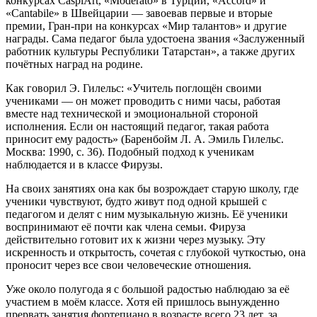
конкурсах CaspiArt, «Moderato» в Турции, «Accord» и
«Cantabile» в Швейцарии — завоевав первые и вторые
премии, Гран-при на конкурсах «Мир талантов» и другие
награды. Сама педагог была удостоена звания «Заслуженный
работник культуры Республики Татарстан», а также других
почётных наград на родине.
Как говорил Э. Гилельс: «Учитель поглощён своими
учениками — он может проводить с ними часы, работая
вместе над технической и эмоциональной стороной
исполнения. Если он настоящий педагог, такая работа
приносит ему радость» (Баренбойм Л. А. Эмиль Гилельс.
Москва: 1990, с. 36). Подобный подход к ученикам
наблюдается и в классе Фирузы.
На своих занятиях она как бы возрождает старую школу, где
ученики чувствуют, будто живут под одной крышей с
педагогом и делят с ним музыкальную жизнь. Её ученики
воспринимают её почти как члена семьи. Фируза
действительно готовит их к жизни через музыку. Эту
искренность и открытость, сочетая с глубокой чуткостью, она
проносит через все свои человеческие отношения.
Уже около полугода я с большой радостью наблюдаю за её
участием в моём классе. Хотя ей пришлось вынужденно
прервать занятия фортепиано в возрасте всего 23 лет, за