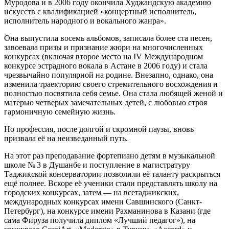
Муродова и в 2006 году окончила Худжандскую академию
искусств с квалификацией «концертный исполнитель,
исполнитель народного и вокального жанра».
Она выпустила восемь альбомов, записала более ста песен,
завоевала призы и признание жюри на многочисленных
конкурсах (включая второе место на IV Международном
конкурсе эстрадного вокала в Астане в 2006 году) и стала
чрезвычайно популярной на родине. Внезапно, однако, она
изменила траекторию своего стремительного восхождения и
полностью посвятила себя семье. Она стала любящей женой и
матерью четверых замечательных детей, с любовью строя
гармоничную семейную жизнь.
Но профессия, после долгой и скромной паузы, вновь
призвала её на неизведанный путь.
На этот раз преподавание фортепиано детям в музыкальной
школе № 3 в Душанбе и поступление в магистратуру
Таджикской консерватории позволили её таланту раскрыться
ещё полнее. Вскоре её ученики стали представлять школу на
городских конкурсах, затем — на всетаджикских,
международных конкурсах имени Савшинского (Санкт-
Петербург), на конкурсе имени Рахманинова в Казани (где
сама Фируза получила диплом «Лучший педагог»), на