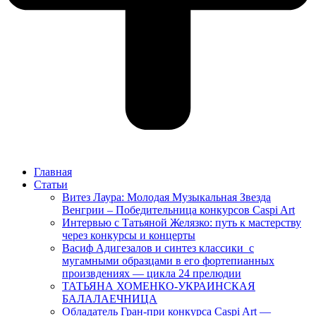
Главная
Статьи
Витез Лаура: Молодая Музыкальная Звезда
Венгрии – Победительница конкурсов Caspi Art
Интервью с Татьяной Желязко: путь к мастерству
через конкурсы и концерты
Васиф Адигезалов и синтез классики с
мугамными образцами в его фортепианных
произвдениях — цикла 24 прелюдии
ТАТЬЯНА ХОМЕНКО-УКРАИНСКАЯ
БАЛАЛАЕЧНИЦА
Обладатель Гран-при конкурса Caspi Art —