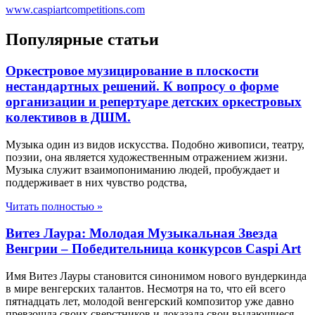
www.caspiartcompetitions.com
Популярные статьи
Оркестровое музицирование в плоскости
нестандартных решений. К вопросу о форме
организации и репертуаре детских оркестровых
колективов в ДШМ.
Музыка один из видов искусства. Подобно живописи, театру,
поэзии, она является художественным отражением жизни.
Музыка служит взаимопониманию людей, пробуждает и
поддерживает в них чувство родства,
Читать полностью »
Витез Лаура: Молодая Музыкальная Звезда
Венгрии – Победительница конкурсов Caspi Art
Имя Витез Лауры становится синонимом нового вундеркинда
в мире венгерских талантов. Несмотря на то, что ей всего
пятнадцать лет, молодой венгерский композитор уже давно
превзошла своих сверстников и доказала свои выдающиеся