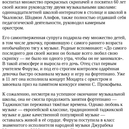
воспитал множество прекрасных скрипачей и посвятил 60 лет
своей жизни руководству двумя музыкальными школами:
одиннадцатилетней школой-интернатом в столице и школой в
Чкаловске. Шодмон Алифов, также полностью отдавший себя
педагогической деятельности, руководил камерным
оркестром.
Его самоотверженная супруга подарила ему множество детей,
в том числе девочку, проявившую с самого раннего возраста
необычайную тягу к музыке. Родные вспоминают: «До самого
последнего дня своей жизни он больше всего любил свою
скрипку — не было ни одного утра, чтобы он не занимался».
В такой атмосфере и выросла его дочь. Отец стал первым
учителем Фирузы, и под его строгим контролем одарённая
девочка быстро осваивала музыку и игру на фортепиано. Уже
в 11 лет она исполнила концерт Моцарта с оркестром и
завоевала приз на памятном конкурсе имени С. Прокофьева.
К сожалению, несмотря на успешное окончание музыкальной
школы, она не смогла продолжить занятия фортепиано —
Таджикистан переживал тяжёлые времена. Однако любовь к
музыке — европейской классике, традиционной таджикской
музыке и даже качественной популярной музыке —
оставалась живой в её сердце. Фируза поступила в класс
знаменитого исполнителя народной музыки Джурабека