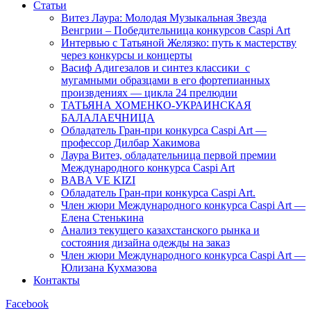
Статьи
Витез Лаура: Молодая Музыкальная Звезда
Венгрии – Победительница конкурсов Caspi Art
Интервью с Татьяной Желязко: путь к мастерству
через конкурсы и концерты
Васиф Адигезалов и синтез классики с
мугамными образцами в его фортепианных
произвдениях — цикла 24 прелюдии
ТАТЬЯНА ХОМЕНКО-УКРАИНСКАЯ
БАЛАЛАЕЧНИЦА
Обладатель Гран-при конкурса Caspi Art —
профессор Дилбар Хакимова
Лаура Витез, обладательница первой премии
Международного конкурса Caspi Art
BABA VE KIZI
Обладатель Гран-при конкурса Caspi Art.
Член жюри Международного конкурса Caspi Art —
Елена Стенькина
Анализ текущего казахстанского рынка и
состояния дизайна одежды на заказ
Член жюри Международного конкурса Caspi Art —
Юлизана Кухмазова
Контакты
Facebook