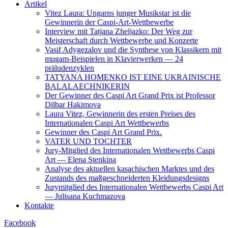
Artikel
Vitez Laura: Ungarns junger Musikstar ist die
Gewinnerin der Caspi-Art-Wettbewerbe
Interview mit Tatjana Zheljazko: Der Weg zur
Meisterschaft durch Wettbewerbe und Konzerte
Vasif Adygezalov und die Synthese von Klassikern mit
mugam-Beispielen in Klavierwerken — 24
präludenzyklen
TATYANA HOMENKO IST EINE UKRAINISCHE
BALALAECHNIKERIN
Der Gewinner des Caspi Art Grand Prix ist Professor
Dilbar Hakimova
Laura Vitez, Gewinnerin des ersten Preises des
Internationalen Caspi Art Wettbewerbs
Gewinner des Caspi Art Grand Prix.
VATER UND TOCHTER
Jury-Mitglied des Internationalen Wettbewerbs Caspi
Art — Elena Stenkina
Analyse des aktuellen kasachischen Marktes und des
Zustands des maßgeschneiderten Kleidungsdesigns
Jurymitglied des Internationalen Wettbewerbs Caspi Art
— Julisana Kuchmazova
Kontakte
Facebook