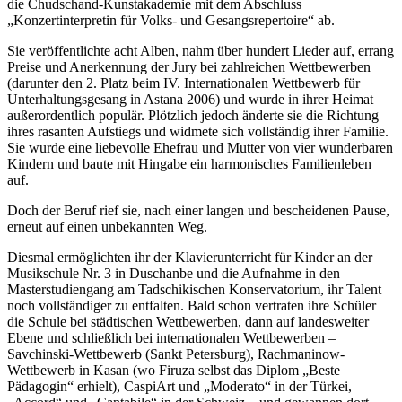
die Chudschand-Kunstakademie mit dem Abschluss
„Konzertinterpretin für Volks- und Gesangsrepertoire“ ab.
Sie veröffentlichte acht Alben, nahm über hundert Lieder auf, errang
Preise und Anerkennung der Jury bei zahlreichen Wettbewerben
(darunter den 2. Platz beim IV. Internationalen Wettbewerb für
Unterhaltungsgesang in Astana 2006) und wurde in ihrer Heimat
außerordentlich populär. Plötzlich jedoch änderte sie die Richtung
ihres rasanten Aufstiegs und widmete sich vollständig ihrer Familie.
Sie wurde eine liebevolle Ehefrau und Mutter von vier wunderbaren
Kindern und baute mit Hingabe ein harmonisches Familienleben
auf.
Doch der Beruf rief sie, nach einer langen und bescheidenen Pause,
erneut auf einen unbekannten Weg.
Diesmal ermöglichten ihr der Klavierunterricht für Kinder an der
Musikschule Nr. 3 in Duschanbe und die Aufnahme in den
Masterstudiengang am Tadschikischen Konservatorium, ihr Talent
noch vollständiger zu entfalten. Bald schon vertraten ihre Schüler
die Schule bei städtischen Wettbewerben, dann auf landesweiter
Ebene und schließlich bei internationalen Wettbewerben –
Savchinski-Wettbewerb (Sankt Petersburg), Rachmaninow-
Wettbewerb in Kasan (wo Firuza selbst das Diplom „Beste
Pädagogin“ erhielt), CaspiArt und „Moderato“ in der Türkei,