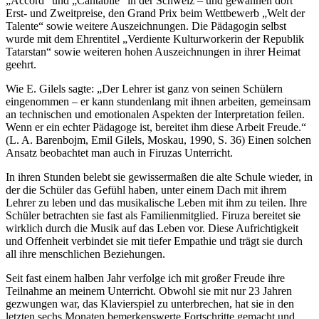
„Accord“ und „Cantabile“ in der Schweiz – und gewannen dort
Erst- und Zweitpreise, den Grand Prix beim Wettbewerb „Welt der
Talente“ sowie weitere Auszeichnungen. Die Pädagogin selbst
wurde mit dem Ehrentitel „Verdiente Kulturworkerin der Republik
Tatarstan“ sowie weiteren hohen Auszeichnungen in ihrer Heimat
geehrt.
Wie E. Gilels sagte: „Der Lehrer ist ganz von seinen Schülern
eingenommen – er kann stundenlang mit ihnen arbeiten, gemeinsam
an technischen und emotionalen Aspekten der Interpretation feilen.
Wenn er ein echter Pädagoge ist, bereitet ihm diese Arbeit Freude.“
(L. A. Barenbojm, Emil Gilels, Moskau, 1990, S. 36) Einen solchen
Ansatz beobachtet man auch in Firuzas Unterricht.
In ihren Stunden belebt sie gewissermaßen die alte Schule wieder, in
der die Schüler das Gefühl haben, unter einem Dach mit ihrem
Lehrer zu leben und das musikalische Leben mit ihm zu teilen. Ihre
Schüler betrachten sie fast als Familienmitglied. Firuza bereitet sie
wirklich durch die Musik auf das Leben vor. Diese Aufrichtigkeit
und Offenheit verbindet sie mit tiefer Empathie und trägt sie durch
all ihre menschlichen Beziehungen.
Seit fast einem halben Jahr verfolge ich mit großer Freude ihre
Teilnahme an meinem Unterricht. Obwohl sie mit nur 23 Jahren
gezwungen war, das Klavierspiel zu unterbrechen, hat sie in den
letzten sechs Monaten bemerkenswerte Fortschritte gemacht und