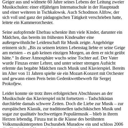
Geiger aus und widmete 60 Jahre seines Lebens der Leitung zweier
Musikschulen: einer elfjährigen Internatsschule in der Hauptstadt
und einer weiteren in Tschkalowsk. Auch Schodmon Alifow, der
sich voll und ganz der pädagogischen Tätigkeit verschrieben hatte,
leitete ein Kammerorchester.
Seine aufopfernde Ehefrau schenkte ihm viele Kinder, darunter ein
Mädchen, das bereits im frühesten Kindesalter eine
außergewöhnliche Leidenschaft für Musik zeigte. Angehörige
erinnern sich: „Bis zu seinem letzten Lebenstag liebte er seine Geige
am meisten – es gab keinen einzigen Morgen, an dem er nicht geübt
hätte.“ In dieser Atmosphäre wuchs seine Tochter auf. Der Vater
wurde Firuzas erster Lehrer, und unter seiner strengen Aufsicht
erlernte das begabte Mädchen rasch Musik und Klavierspiel. Bereits
im Alter von 11 Jahren spielte sie ein Mozart-Konzert mit Orchester
und gewann einen Preis beim Gedenkwettbewerb für Sergej
Prokofjew.
Leider konnte sie trotz ihres erfolgreichen Abschlusses an der
Musikschule das Klavierspiel nicht fortsetzen – Tadschikistan
durchlebte damals schwere Zeiten. Doch die Liebe zur Musik – zur
europäischen Klassik, zur traditionellen tadschikischen Musik und
sogar zur qualitativ hochwertigen Populärmusik – blieb in ihrem
Herzen lebendig. Firuza trat in die Klasse des berühmten
Volksmusikinterpreten Dschurabek Muradow ein und schloss 2006