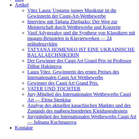
Artikel
Vitez Laura: Ungarns junger Musikstar ist die
Gewinnerin der Caspi-Art-Wettbewerbe
Interview mit Tatjana Zheljazko: Der Weg zur
Meisterschaft durch Wettbewerbe und Konzerte
Vasif Adygezalov und die Synthese von Klassikern mit
mugam-Beispielen in Klavierwerken — 24
präludenzyklen
TATYANA HOMENKO IST EINE UKRAINISCHE
BALALAECHNIKERIN
Der Gewinner des Caspi Art Grand Prix ist Professor
Dilbar Hakimova
Laura Vitez, Gewinnerin des ersten Preises des
Internationalen Caspi Art Wettbewerbs
Gewinner des Caspi Art Grand Prix.
VATER UND TOCHTER
Jury-Mitglied des Internationalen Wettbewerbs Caspi
Art — Elena Stenkina
Analyse des aktuellen kasachischen Marktes und des
Zustands des maßgeschneiderten Kleidungsdesigns
Jurymitglied des Internationalen Wettbewerbs Caspi Art
— Julisana Kuchmazova
Kontakte