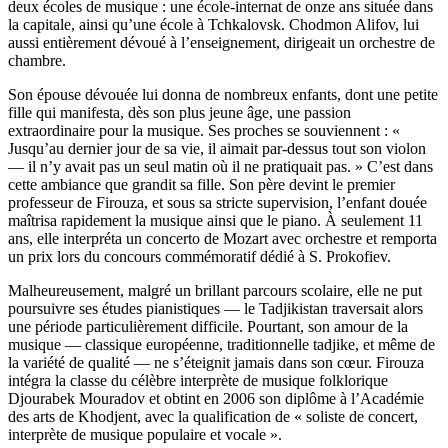
deux écoles de musique : une école-internat de onze ans située dans
la capitale, ainsi qu’une école à Tchkalovsk. Chodmon Alifov, lui
aussi entièrement dévoué à l’enseignement, dirigeait un orchestre de
chambre.
Son épouse dévouée lui donna de nombreux enfants, dont une petite
fille qui manifesta, dès son plus jeune âge, une passion
extraordinaire pour la musique. Ses proches se souviennent : «
Jusqu’au dernier jour de sa vie, il aimait par-dessus tout son violon
— il n’y avait pas un seul matin où il ne pratiquait pas. » C’est dans
cette ambiance que grandit sa fille. Son père devint le premier
professeur de Firouza, et sous sa stricte supervision, l’enfant douée
maîtrisa rapidement la musique ainsi que le piano. À seulement 11
ans, elle interpréta un concerto de Mozart avec orchestre et remporta
un prix lors du concours commémoratif dédié à S. Prokofiev.
Malheureusement, malgré un brillant parcours scolaire, elle ne put
poursuivre ses études pianistiques — le Tadjikistan traversait alors
une période particulièrement difficile. Pourtant, son amour de la
musique — classique européenne, traditionnelle tadjike, et même de
la variété de qualité — ne s’éteignit jamais dans son cœur. Firouza
intégra la classe du célèbre interprète de musique folklorique
Djourabek Mouradov et obtint en 2006 son diplôme à l’Académie
des arts de Khodjent, avec la qualification de « soliste de concert,
interprète de musique populaire et vocale ».