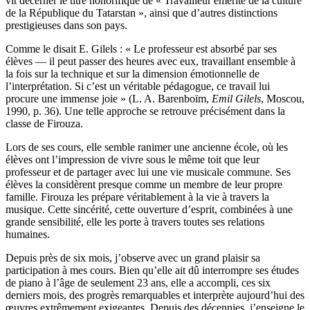
vit décerner le titre honorifique de « Travailleur émérite de la culture
de la République du Tatarstan », ainsi que d’autres distinctions
prestigieuses dans son pays.
Comme le disait E. Gilels : « Le professeur est absorbé par ses
élèves — il peut passer des heures avec eux, travaillant ensemble à
la fois sur la technique et sur la dimension émotionnelle de
l’interprétation. Si c’est un véritable pédagogue, ce travail lui
procure une immense joie » (L. A. Barenboïm,
Emil Gilels
, Moscou,
1990, p. 36). Une telle approche se retrouve précisément dans la
classe de Firouza.
Lors de ses cours, elle semble ranimer une ancienne école, où les
élèves ont l’impression de vivre sous le même toit que leur
professeur et de partager avec lui une vie musicale commune. Ses
élèves la considèrent presque comme un membre de leur propre
famille. Firouza les prépare véritablement à la vie à travers la
musique. Cette sincérité, cette ouverture d’esprit, combinées à une
grande sensibilité, elle les porte à travers toutes ses relations
humaines.
Depuis près de six mois, j’observe avec un grand plaisir sa
participation à mes cours. Bien qu’elle ait dû interrompre ses études
de piano à l’âge de seulement 23 ans, elle a accompli, ces six
derniers mois, des progrès remarquables et interprète aujourd’hui des
œuvres extrêmement exigeantes. Depuis des décennies, j’enseigne le