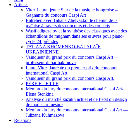
Articles
Vitez Laura: jeune Star de la musique hongroise –
Gagnante du concours Caspi Art
Entretien avec Tatiana Zhelyazko: le chemin de la
maîtrise à travers des concours et des concerts
Wasif adigezalov et la synthèse des classiques avec des
échantillons de mugham dans ses œuvres pour piano-
cycle 24 préludes
TATIANA KHOMENKO-BALALAÏE
UKRAINIENNE
Vainqueur du grand prix du concours Caspi Art —
professeur dilbar hakimova
Laura Vitez, lauréate du premier prix du concours
international Caspi Art
Vainqueur du grand prix du concours Caspi Art.
PÈRE ET FILLE
Membre du jury du concours international Caspi Art-
Elena Stenkina
Analyse du marché kazakh actuel et de l’état du design
de mode sur mesure
Membre du jury du concours international Caspi Art —
Julizana Kuhmazova
Relations