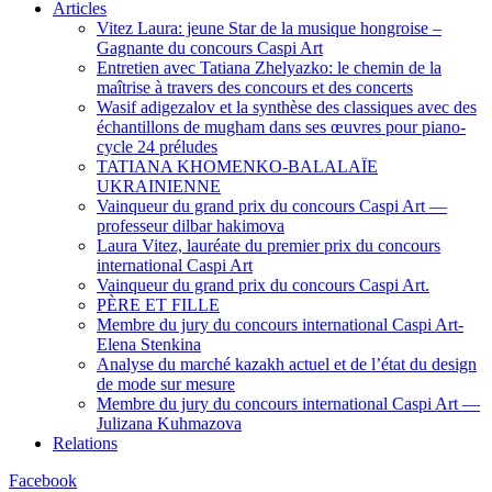
Articles
Vitez Laura: jeune Star de la musique hongroise –
Gagnante du concours Caspi Art
Entretien avec Tatiana Zhelyazko: le chemin de la
maîtrise à travers des concours et des concerts
Wasif adigezalov et la synthèse des classiques avec des
échantillons de mugham dans ses œuvres pour piano-
cycle 24 préludes
TATIANA KHOMENKO-BALALAÏE
UKRAINIENNE
Vainqueur du grand prix du concours Caspi Art —
professeur dilbar hakimova
Laura Vitez, lauréate du premier prix du concours
international Caspi Art
Vainqueur du grand prix du concours Caspi Art.
PÈRE ET FILLE
Membre du jury du concours international Caspi Art-
Elena Stenkina
Analyse du marché kazakh actuel et de l’état du design
de mode sur mesure
Membre du jury du concours international Caspi Art —
Julizana Kuhmazova
Relations
Facebook