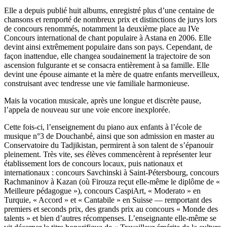
Elle a depuis publié huit albums, enregistré plus d’une centaine de
chansons et remporté de nombreux prix et distinctions de jurys lors
de concours renommés, notamment la deuxième place au IVe
Concours international de chant populaire à Astana en 2006. Elle
devint ainsi extrêmement populaire dans son pays. Cependant, de
façon inattendue, elle changea soudainement la trajectoire de son
ascension fulgurante et se consacra entièrement à sa famille. Elle
devint une épouse aimante et la mère de quatre enfants merveilleux,
construisant avec tendresse une vie familiale harmonieuse.
Mais la vocation musicale, après une longue et discrète pause,
l’appela de nouveau sur une voie encore inexplorée.
Cette fois-ci, l’enseignement du piano aux enfants à l’école de
musique n°3 de Douchanbé, ainsi que son admission en master au
Conservatoire du Tadjikistan, permirent à son talent de s’épanouir
pleinement. Très vite, ses élèves commencèrent à représenter leur
établissement lors de concours locaux, puis nationaux et
internationaux : concours Savchinski à Saint-Pétersbourg, concours
Rachmaninov à Kazan (où Firouza reçut elle-même le diplôme de «
Meilleure pédagogue »), concours CaspiArt, « Moderato » en
Turquie, « Accord » et « Cantabile » en Suisse — remportant des
premiers et seconds prix, des grands prix au concours « Monde des
talents » et bien d’autres récompenses. L’enseignante elle-même se