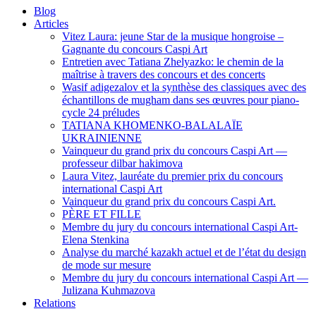
Blog
Articles
Vitez Laura: jeune Star de la musique hongroise –
Gagnante du concours Caspi Art
Entretien avec Tatiana Zhelyazko: le chemin de la
maîtrise à travers des concours et des concerts
Wasif adigezalov et la synthèse des classiques avec des
échantillons de mugham dans ses œuvres pour piano-
cycle 24 préludes
TATIANA KHOMENKO-BALALAÏE
UKRAINIENNE
Vainqueur du grand prix du concours Caspi Art —
professeur dilbar hakimova
Laura Vitez, lauréate du premier prix du concours
international Caspi Art
Vainqueur du grand prix du concours Caspi Art.
PÈRE ET FILLE
Membre du jury du concours international Caspi Art-
Elena Stenkina
Analyse du marché kazakh actuel et de l’état du design
de mode sur mesure
Membre du jury du concours international Caspi Art —
Julizana Kuhmazova
Relations