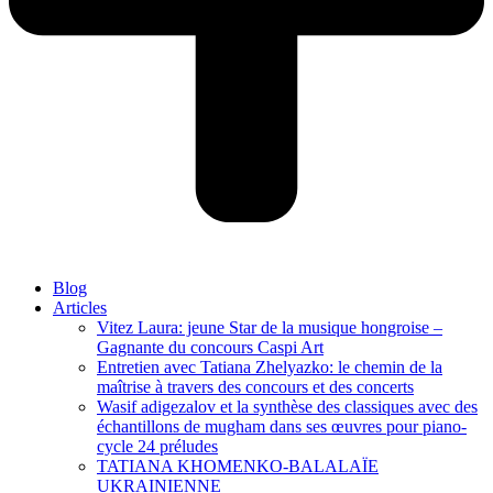
Blog
Articles
Vitez Laura: jeune Star de la musique hongroise –
Gagnante du concours Caspi Art
Entretien avec Tatiana Zhelyazko: le chemin de la
maîtrise à travers des concours et des concerts
Wasif adigezalov et la synthèse des classiques avec des
échantillons de mugham dans ses œuvres pour piano-
cycle 24 préludes
TATIANA KHOMENKO-BALALAÏE
UKRAINIENNE