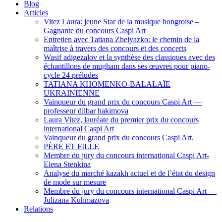
Blog
Articles
Vitez Laura: jeune Star de la musique hongroise –
Gagnante du concours Caspi Art
Entretien avec Tatiana Zhelyazko: le chemin de la
maîtrise à travers des concours et des concerts
Wasif adigezalov et la synthèse des classiques avec des
échantillons de mugham dans ses œuvres pour piano-
cycle 24 préludes
TATIANA KHOMENKO-BALALAÏE
UKRAINIENNE
Vainqueur du grand prix du concours Caspi Art —
professeur dilbar hakimova
Laura Vitez, lauréate du premier prix du concours
international Caspi Art
Vainqueur du grand prix du concours Caspi Art.
PÈRE ET FILLE
Membre du jury du concours international Caspi Art-
Elena Stenkina
Analyse du marché kazakh actuel et de l’état du design
de mode sur mesure
Membre du jury du concours international Caspi Art —
Julizana Kuhmazova
Relations