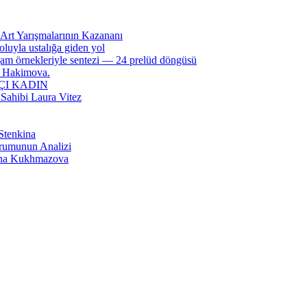
Art Yarışmalarının Kazananı
oluyla ustalığa giden yol
gam örnekleriyle sentezi — 24 prelüd döngüsü
ar Hakimova.
I KADIN
 Sahibi Laura Vitez
 Stenkina
urumunun Analizi
izana Kukhmazova