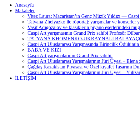
Anasayfa
Makaleler
Vitez Laura: Macaristan’ın Genç Müzik Yıldızı — Caspi 
Tatyana Zhelyazko ile röportaj: yarışmalar ve konserler y
Vasif Adıgözalov ve klasiklerin piyano eserlerindeki mu
Caspi Art yarışmasının Grand Prix sahibi Profesör Dilb
TATYANA KHOMENKO-UKRAYNALI BALAYAÇÇ
Caspi Art Uluslararası Yarışmasında Birincilik Ödülünün
BABA VE KIZI
Caspi Art yarışmalarının Grand Prix sahibi.
Caspi Art Uluslararası Yarışmalarının Jüri Üyesi – Elena
Çağdaş Kazakistan Piyasası ve Özel kıyafet Tasarımı D
Caspi Art Uluslararası Yarışmalarının Jüri Üyesi – Yul
İLETİŞİM