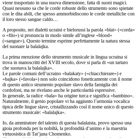
viene trasportato in una nuova dimensione, fatta di suoni magici.
Quasi nessuno sa che le corde robuste dello strumento sono spietate
con le dita abili, che spesso ammorbidiscono le corde metalliche con
il loro stesso sangue caldo…
A proposito, nei dialetti ucraini e bielorussi la parola «blat» («corda»
o «filo») si pronuncia in modo simile all’inglese «blood»
(«sangue»). Questo termine esprime perfettamente la natura stessa
del suonare la balalajka.
La prima menzione dello strumento musicale in lingua ucraina si
trova in manoscritti del XVIII secolo, dove si parla di «un tartaro
che suonava la balalajka».
Le parole comuni dell’ucraino «balakaty» («chiacchierare») e
«bajka» («favola») non solo coincidono foneticamente con il nome
di questo antico strumento popolare slavo della famiglia dei
cordofoni, ma ne rivelano anche le particolarità espressive.
In generale, la radice «bala» ha origine turca e significa «bambino».
Naturalmente, il genio popolare vi ha aggiunto l’armonia vocalica
tipica delle lingue slave, cristallizzando così il nome unico di questo
strumento musicale: «balalajka».
Io, da ammiratore del talento di questa balalaista, provo spesso una
gioia profonda per la nobiltà, la profondità d’animo e la maestria
virtuosistica di Tat’jana Chomenko.