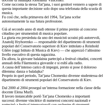
docente di balalajka Aleksandr Viničenko.
Come racconta la stessa Tat’jana, i suoi genitori vennero a sapere di
questa importante decisione solo dopo una telefonata della scuola di
musica.
Fu così che, nella primavera del 1994, Tat’jana scelse
autonomamente la sua futura professione.
Già al secondo anno di studi ottenne il primo premio al concorso
cittadino per strumentisti di musica popolare.
La giuria era presieduta da uno dei musicisti ucraini più autorevoli,
Anatolij Hryhorenko — responsabile del dipartimento di strumenti
popolari del Conservatorio superiore di Kiev intitolato a Reinhold
Glière (oggi Istituto di Musica di Kiev) — che apprezzò l’altissimo
livello esecutivo di questa ragazzina.
Da allora, la giovane balalaista partecipò a festival cittadini, concerti
annuali della Filarmonica giovanile e si esibì alla radio.
A causa dell’intenso carico di impegni, presto si pose il doloroso
dilemma: danza o balalajka?
Proprio in quel periodo, Tat’jana Chomenko divenne studentessa del
dipartimento di strumenti popolari del Conservatorio di Kiev.
Dal 2000 al 2004 proseguì un’intensa formazione nella classe della
docente Elena Murži.
Il lavoro instancabile portò Tat’jana Chomenko a importanti
successi: divenne vincitrice di numerosi concorsi nazionali e
partecipò a festival internazionali con orchestre di strumenti