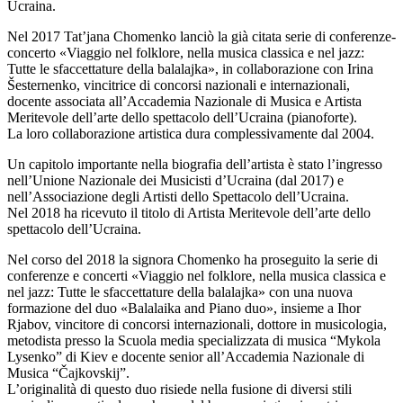
Ucraina.
Nel 2017 Tat’jana Chomenko lanciò la già citata serie di conferenze-
concerto «Viaggio nel folklore, nella musica classica e nel jazz:
Tutte le sfaccettature della balalajka», in collaborazione con Irina
Šesternenko, vincitrice di concorsi nazionali e internazionali,
docente associata all’Accademia Nazionale di Musica e Artista
Meritevole dell’arte dello spettacolo dell’Ucraina (pianoforte).
La loro collaborazione artistica dura complessivamente dal 2004.
Un capitolo importante nella biografia dell’artista è stato l’ingresso
nell’Unione Nazionale dei Musicisti d’Ucraina (dal 2017) e
nell’Associazione degli Artisti dello Spettacolo dell’Ucraina.
Nel 2018 ha ricevuto il titolo di Artista Meritevole dell’arte dello
spettacolo dell’Ucraina.
Nel corso del 2018 la signora Chomenko ha proseguito la serie di
conferenze e concerti «Viaggio nel folklore, nella musica classica e
nel jazz: Tutte le sfaccettature della balalajka» con una nuova
formazione del duo «Balalaika and Piano duo», insieme a Ihor
Rjabov, vincitore di concorsi internazionali, dottore in musicologia,
metodista presso la Scuola media specializzata di musica “Mykola
Lysenko” di Kiev e docente senior all’Accademia Nazionale di
Musica “Čajkovskij”.
L’originalità di questo duo risiede nella fusione di diversi stili