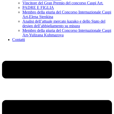
Vincitore del Gran Premio del concorso Caspi Art.
PADRE E FIGLIA
Membro della giuria del Concorso Internazionale Caspi
Art-Elena Stenkina
Analisi dell’attuale mercato kazako e dello Stato del
design dell’abbigliamento su misura
Membro della giuria del Concorso Internazionale Caspi
Art-Yulizana Kuhmazova
Contatti