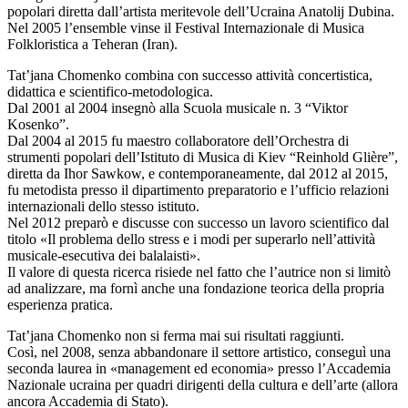
popolari diretta dall’artista meritevole dell’Ucraina Anatolij Dubina.
Nel 2005 l’ensemble vinse il Festival Internazionale di Musica
Folkloristica a Teheran (Iran).
Tat’jana Chomenko combina con successo attività concertistica,
didattica e scientifico-metodologica.
Dal 2001 al 2004 insegnò alla Scuola musicale n. 3 “Viktor
Kosenko”.
Dal 2004 al 2015 fu maestro collaboratore dell’Orchestra di
strumenti popolari dell’Istituto di Musica di Kiev “Reinhold Glière”,
diretta da Ihor Sawkow, e contemporaneamente, dal 2012 al 2015,
fu metodista presso il dipartimento preparatorio e l’ufficio relazioni
internazionali dello stesso istituto.
Nel 2012 preparò e discusse con successo un lavoro scientifico dal
titolo «Il problema dello stress e i modi per superarlo nell’attività
musicale-esecutiva dei balalaisti».
Il valore di questa ricerca risiede nel fatto che l’autrice non si limitò
ad analizzare, ma fornì anche una fondazione teorica della propria
esperienza pratica.
Tat’jana Chomenko non si ferma mai sui risultati raggiunti.
Così, nel 2008, senza abbandonare il settore artistico, conseguì una
seconda laurea in «management ed economia» presso l’Accademia
Nazionale ucraina per quadri dirigenti della cultura e dell’arte (allora
ancora Accademia di Stato).