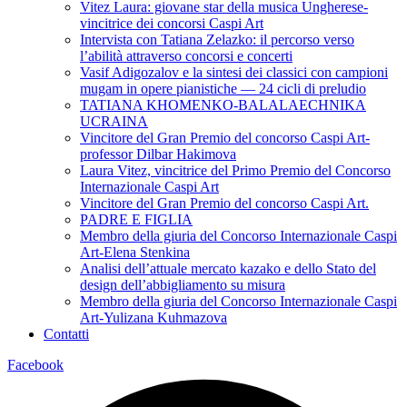
Vitez Laura: giovane star della musica Ungherese-
vincitrice dei concorsi Caspi Art
Intervista con Tatiana Zelazko: il percorso verso
l’abilità attraverso concorsi e concerti
Vasif Adigozalov e la sintesi dei classici con campioni
mugam in opere pianistiche — 24 cicli di preludio
TATIANA KHOMENKO-BALALAECHNIKA
UCRAINA
Vincitore del Gran Premio del concorso Caspi Art-
professor Dilbar Hakimova
Laura Vitez, vincitrice del Primo Premio del Concorso
Internazionale Caspi Art
Vincitore del Gran Premio del concorso Caspi Art.
PADRE E FIGLIA
Membro della giuria del Concorso Internazionale Caspi
Art-Elena Stenkina
Analisi dell’attuale mercato kazako e dello Stato del
design dell’abbigliamento su misura
Membro della giuria del Concorso Internazionale Caspi
Art-Yulizana Kuhmazova
Contatti
Facebook