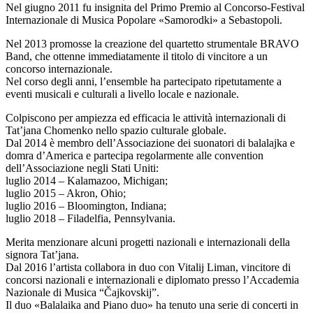
Nel giugno 2011 fu insignita del Primo Premio al Concorso-Festival
Internazionale di Musica Popolare «Samorodki» a Sebastopoli.
Nel 2013 promosse la creazione del quartetto strumentale BRAVO
Band, che ottenne immediatamente il titolo di vincitore a un
concorso internazionale.
Nel corso degli anni, l’ensemble ha partecipato ripetutamente a
eventi musicali e culturali a livello locale e nazionale.
Colpiscono per ampiezza ed efficacia le attività internazionali di
Tat’jana Chomenko nello spazio culturale globale.
Dal 2014 è membro dell’Associazione dei suonatori di balalajka e
domra d’America e partecipa regolarmente alle convention
dell’Associazione negli Stati Uniti:
luglio 2014 – Kalamazoo, Michigan;
luglio 2015 – Akron, Ohio;
luglio 2016 – Bloomington, Indiana;
luglio 2018 – Filadelfia, Pennsylvania.
Merita menzionare alcuni progetti nazionali e internazionali della
signora Tat’jana.
Dal 2016 l’artista collabora in duo con Vitalij Liman, vincitore di
concorsi nazionali e internazionali e diplomato presso l’Accademia
Nazionale di Musica “Čajkovskij”.
Il duo «Balalaika and Piano duo» ha tenuto una serie di concerti in