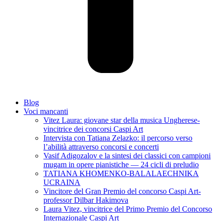
Blog
Voci mancanti
Vitez Laura: giovane star della musica Ungherese-
vincitrice dei concorsi Caspi Art
Intervista con Tatiana Zelazko: il percorso verso
l’abilità attraverso concorsi e concerti
Vasif Adigozalov e la sintesi dei classici con campioni
mugam in opere pianistiche — 24 cicli di preludio
TATIANA KHOMENKO-BALALAECHNIKA
UCRAINA
Vincitore del Gran Premio del concorso Caspi Art-
professor Dilbar Hakimova
Laura Vitez, vincitrice del Primo Premio del Concorso
Internazionale Caspi Art