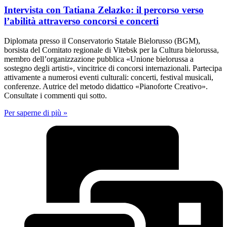
Intervista con Tatiana Zelazko: il percorso verso
l’abilità attraverso concorsi e concerti
Diplomata presso il Conservatorio Statale Bielorusso (BGM),
borsista del Comitato regionale di Vitebsk per la Cultura bielorussa,
membro dell’organizzazione pubblica «Unione bielorussa a
sostegno degli artisti», vincitrice di concorsi internazionali. Partecipa
attivamente a numerosi eventi culturali: concerti, festival musicali,
conferenze. Autrice del metodo didattico «Pianoforte Creativo».
Consultate i commenti qui sotto.
Per saperne di più »