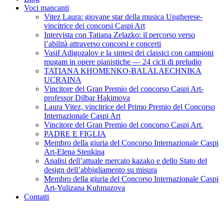
Voci mancanti
Vitez Laura: giovane star della musica Ungherese-
vincitrice dei concorsi Caspi Art
Intervista con Tatiana Zelazko: il percorso verso
l’abilità attraverso concorsi e concerti
Vasif Adigozalov e la sintesi dei classici con campioni
mugam in opere pianistiche — 24 cicli di preludio
TATIANA KHOMENKO-BALALAECHNIKA
UCRAINA
Vincitore del Gran Premio del concorso Caspi Art-
professor Dilbar Hakimova
Laura Vitez, vincitrice del Primo Premio del Concorso
Internazionale Caspi Art
Vincitore del Gran Premio del concorso Caspi Art.
PADRE E FIGLIA
Membro della giuria del Concorso Internazionale Caspi
Art-Elena Stenkina
Analisi dell’attuale mercato kazako e dello Stato del
design dell’abbigliamento su misura
Membro della giuria del Concorso Internazionale Caspi
Art-Yulizana Kuhmazova
Contatti