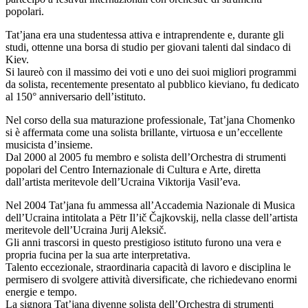
popolari.
Tat’jana era una studentessa attiva e intraprendente e, durante gli
studi, ottenne una borsa di studio per giovani talenti dal sindaco di
Kiev.
Si laureò con il massimo dei voti e uno dei suoi migliori programmi
da solista, recentemente presentato al pubblico kieviano, fu dedicato
al 150° anniversario dell’istituto.
Nel corso della sua maturazione professionale, Tat’jana Chomenko
si è affermata come una solista brillante, virtuosa e un’eccellente
musicista d’insieme.
Dal 2000 al 2005 fu membro e solista dell’Orchestra di strumenti
popolari del Centro Internazionale di Cultura e Arte, diretta
dall’artista meritevole dell’Ucraina Viktorija Vasil’eva.
Nel 2004 Tat’jana fu ammessa all’Accademia Nazionale di Musica
dell’Ucraina intitolata a Pëtr Il’ič Čajkovskij, nella classe dell’artista
meritevole dell’Ucraina Jurij Aleksič.
Gli anni trascorsi in questo prestigioso istituto furono una vera e
propria fucina per la sua arte interpretativa.
Talento eccezionale, straordinaria capacità di lavoro e disciplina le
permisero di svolgere attività diversificate, che richiedevano enormi
energie e tempo.
La signora Tat’jana divenne solista dell’Orchestra di strumenti