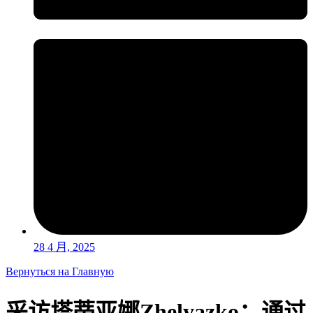
28 4 月, 2025
Вернуться на Главную
采访塔蒂亚娜Zhelyazko：通过