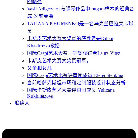
的路径
Vasif Adigozalov与钢琴作品中mugam样本的经典合
成-24前奏曲
TATIANA KHOMENKO是一名乌克兰巴拉莱卡球
员
卡斯皮艺术大赛大奖赛的获胜者是Dilbar
Khakimova教授
国际Caspi艺术大赛一等奖获得者Laura Vitez
卡斯皮艺术大赛大奖赛冠军。
父亲和女儿
国际Caspi艺术比赛评审团成员-Elena Stenkina
当前哈萨克斯坦市场和定制服装设计状态分析
国际卡斯皮艺术大赛评审团成员-Yulizana
Kukhmazova
联络人