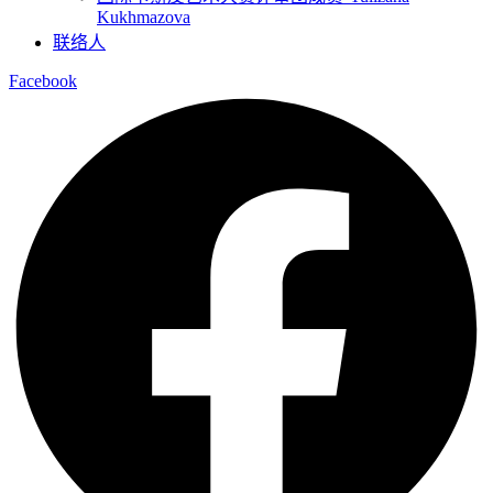
Kukhmazova
联络人
Facebook