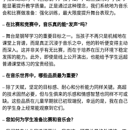
能显著提升教学质量。正是通过这种理念，我们系统地为音乐
会和比赛做准备：强化训练，最大限度提升舞台表现力。
– 在比赛和竞赛中，音乐真的能“发声”吗？
– 舞台是钢琴学习的重要目标之一。当孩子不再只是机械地在
课堂上背谱，而是真正沉浸于音乐之中，他的聆听便变得主动
而深入。这并非关乎有无比赛，而在于培养在压力环境下稳定
发挥的能力。此外，即使是线上公开演出，也能给予学生远超
普通课堂练习的宝贵经验。
– 在音乐世界中，哪些品质最为重要？
– 除了天赋，坚定的目标感、耐心和分析能力同样关键。高超
的技术固然必要，但与生俱来的乐感和情感智慧也同样不可或
缺。这些品质在儿童早期就已初现端倪，幸运的是，我在自己
的学生身上经常能观察到它们。
– 您如何为学生准备比赛和音乐会？