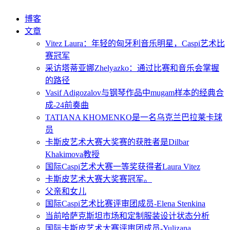
博客
文章
Vitez Laura：年轻的匈牙利音乐明星，Caspi艺术比
赛冠军
采访塔蒂亚娜Zhelyazko：通过比赛和音乐会掌握
的路径
Vasif Adigozalov与钢琴作品中mugam样本的经典合
成-24前奏曲
TATIANA KHOMENKO是一名乌克兰巴拉莱卡球
员
卡斯皮艺术大赛大奖赛的获胜者是Dilbar
Khakimova教授
国际Caspi艺术大赛一等奖获得者Laura Vitez
卡斯皮艺术大赛大奖赛冠军。
父亲和女儿
国际Caspi艺术比赛评审团成员-Elena Stenkina
当前哈萨克斯坦市场和定制服装设计状态分析
国际卡斯皮艺术大赛评审团成员-Yulizana