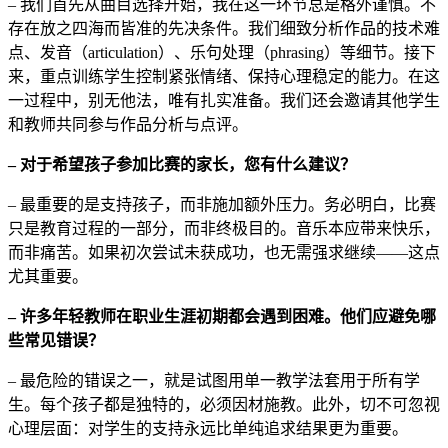
– 我们首先从曲目选择开始，我在这一环节总是格外谨慎。不
存在放之四海而皆准的先决条件。我们细致分析作品的技术难
点、发音（articulation）、乐句处理（phrasing）等细节。接下
来，重点训练学生控制紧张情绪、保持心理稳定的能力。在这
一过程中，别无他法，唯有扎实准备。我们还会邀请其他学生
和教师共同参与作品分析与点评。
– 对于希望孩子参加比赛的家长，您有什么建议？
– 最重要的是支持孩子，而非施加额外压力。务必明白，比赛
只是教育过程的一部分，而非终极目的。音乐本应带来快乐，
而非痛苦。如果初次尝试未获成功，也无需强求继续——这点
尤其重要。
– 许多年轻教师在职业生涯初期都会遇到困难。他们应避免哪
些常见错误？
– 最危险的错误之一，就是试图用单一教学法套用于所有学
生。每个孩子都是独特的，必须因材施教。此外，切不可忽视
心理层面：对学生的支持永远比单纯追求结果更为重要。