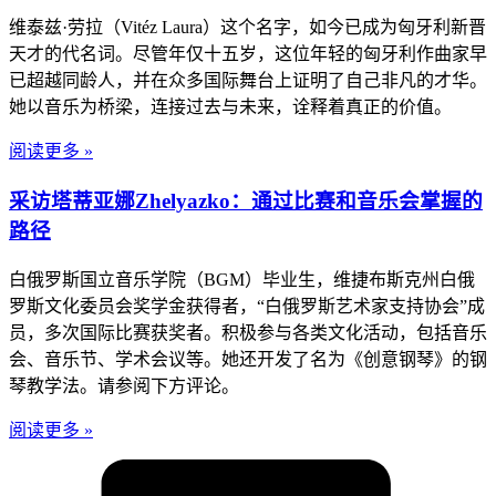
维泰兹·劳拉（Vitéz Laura）这个名字，如今已成为匈牙利新晋
天才的代名词。尽管年仅十五岁，这位年轻的匈牙利作曲家早
已超越同龄人，并在众多国际舞台上证明了自己非凡的才华。
她以音乐为桥梁，连接过去与未来，诠释着真正的价值。
阅读更多 »
采访塔蒂亚娜Zhelyazko：通过比赛和音乐会掌握的
路径
白俄罗斯国立音乐学院（BGM）毕业生，维捷布斯克州白俄
罗斯文化委员会奖学金获得者，“白俄罗斯艺术家支持协会”成
员，多次国际比赛获奖者。积极参与各类文化活动，包括音乐
会、音乐节、学术会议等。她还开发了名为《创意钢琴》的钢
琴教学法。请参阅下方评论。
阅读更多 »