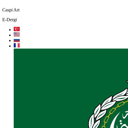
Skip
to
Caspi Art
content
E-Dergi