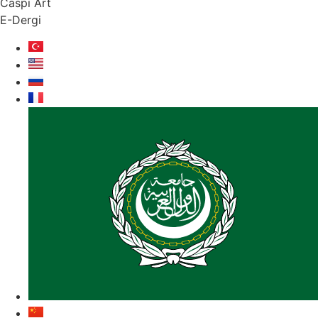
Caspi Art
E-Dergi