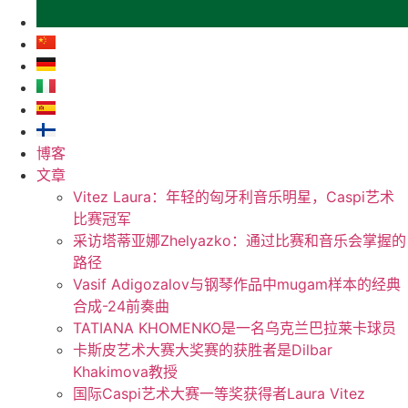
博客
文章
Vitez Laura：年轻的匈牙利音乐明星，Caspi艺术
比赛冠军
采访塔蒂亚娜Zhelyazko：通过比赛和音乐会掌握的
路径
Vasif Adigozalov与钢琴作品中mugam样本的经典
合成-24前奏曲
TATIANA KHOMENKO是一名乌克兰巴拉莱卡球员
卡斯皮艺术大赛大奖赛的获胜者是Dilbar
Khakimova教授
国际Caspi艺术大赛一等奖获得者Laura Vitez