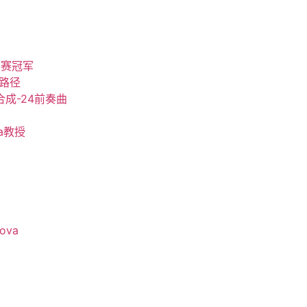
比赛冠军
的路径
典合成-24前奏曲
va教授
ova