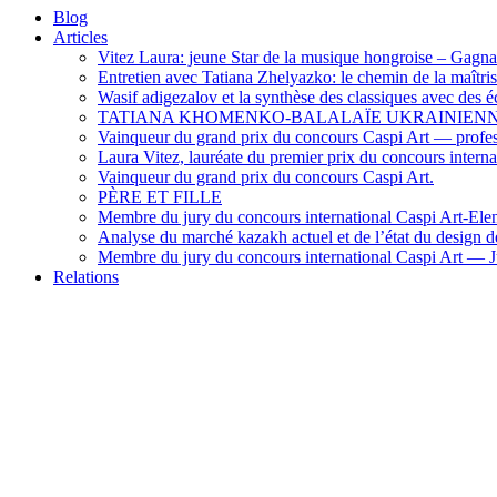
Blog
Articles
Vitez Laura: jeune Star de la musique hongroise – Gagn
Entretien avec Tatiana Zhelyazko: le chemin de la maîtris
Wasif adigezalov et la synthèse des classiques avec des
TATIANA KHOMENKO-BALALAÏE UKRAINIEN
Vainqueur du grand prix du concours Caspi Art — profe
Laura Vitez, lauréate du premier prix du concours interna
Vainqueur du grand prix du concours Caspi Art.
PÈRE ET FILLE
Membre du jury du concours international Caspi Art-Ele
Analyse du marché kazakh actuel et de l’état du design 
Membre du jury du concours international Caspi Art —
Relations