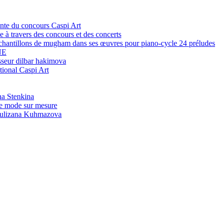
ante du concours Caspi Art
e à travers des concours et des concerts
 échantillons de mugham dans ses œuvres pour piano-cycle 24 préludes
NE
sseur dilbar hakimova
tional Caspi Art
na Stenkina
de mode sur mesure
 Julizana Kuhmazova