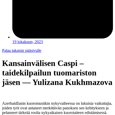
19 lokakuun, 2023
Palaa takaisin pääsivulle
Kansainvälisen Caspi –
taidekilpailun tuomariston
jäsen — Yulizana Kukhmazova
Azerbaidžanin kuoromusiikin nykyvaiheessa on lukuisia vaikuttajia,
joiden työt ovat antaneet merkittävän panoksen sen kehitykseen ja
pelanneet tärkeää roolia nykyaikaisen kuorotaiteen edistämisessä.