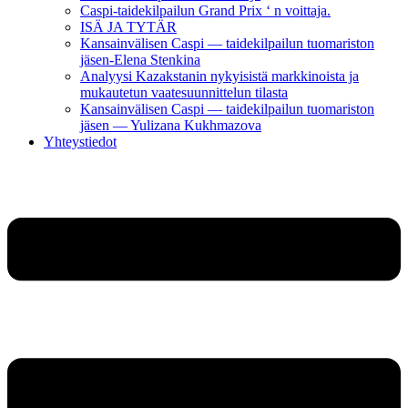
Caspi-taidekilpailun Grand Prix ‘ n voittaja.
ISÄ JA TYTÄR
Kansainvälisen Caspi — taidekilpailun tuomariston
jäsen-Elena Stenkina
Analyysi Kazakstanin nykyisistä markkinoista ja
mukautetun vaatesuunnittelun tilasta
Kansainvälisen Caspi — taidekilpailun tuomariston
jäsen — Yulizana Kukhmazova
Yhteystiedot