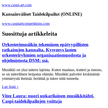
www.caspi-art.com
Kansainväliset Taidekilpailut (ONLINE)
www.caspiartcompetitions.com
Suosittuja artikkeleita
Orkesterimusiikin tekeminen epätyypillisten
ratkaisujen kannalta. Kysymys lasten
orkesteriryhmien organisaatiomuodosta ja
ohjelmistosta DSM: ssä.
Musiikki on yksi taiteen lajeista. Kuten maalaus, teatteri ja runous,
se on taiteellinen heijastus elämän. Musiikki palvelee keskinäistä
ymmärrystä ihmisiä, herättää ja tukee niitä tunnetta
Lue lisää »
Vitez Laura: nuori unkarilainen musiikkitähti,
Caspi-taidekilpailujen voittaja