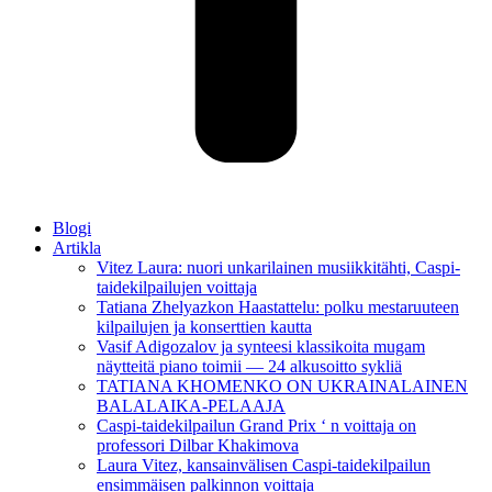
Blogi
Artikla
Vitez Laura: nuori unkarilainen musiikkitähti, Caspi-
taidekilpailujen voittaja
Tatiana Zhelyazkon Haastattelu: polku mestaruuteen
kilpailujen ja konserttien kautta
Vasif Adigozalov ja synteesi klassikoita mugam
näytteitä piano toimii — 24 alkusoitto sykliä
TATIANA KHOMENKO ON UKRAINALAINEN
BALALAIKA-PELAAJA
Caspi-taidekilpailun Grand Prix ‘ n voittaja on
professori Dilbar Khakimova
Laura Vitez, kansainvälisen Caspi-taidekilpailun
ensimmäisen palkinnon voittaja