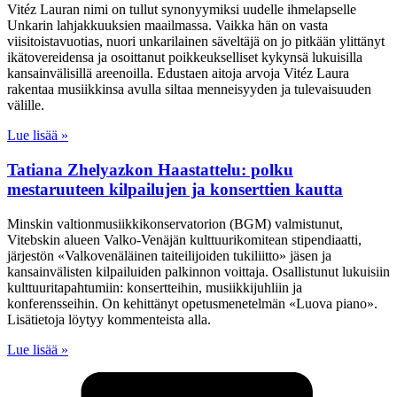
Vitéz Lauran nimi on tullut synonyymiksi uudelle ihmelapselle
Unkarin lahjakkuuksien maailmassa. Vaikka hän on vasta
viisitoistavuotias, nuori unkarilainen säveltäjä on jo pitkään ylittänyt
ikätovereidensa ja osoittanut poikkeukselliset kykynsä lukuisilla
kansainvälisillä areenoilla. Edustaen aitoja arvoja Vitéz Laura
rakentaa musiikkinsa avulla siltaa menneisyyden ja tulevaisuuden
välille.
Lue lisää »
Tatiana Zhelyazkon Haastattelu: polku
mestaruuteen kilpailujen ja konserttien kautta
Minskin valtionmusiikkikonservatorion (BGM) valmistunut,
Vitebskin alueen Valko-Venäjän kulttuurikomitean stipendiaatti,
järjestön «Valkovenäläinen taiteilijoiden tukiliitto» jäsen ja
kansainvälisten kilpailuiden palkinnon voittaja. Osallistunut lukuisiin
kulttuuritapahtumiin: konsertteihin, musiikkijuhliin ja
konferensseihin. On kehittänyt opetusmenetelmän «Luova piano».
Lisätietoja löytyy kommenteista alla.
Lue lisää »