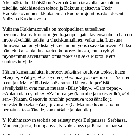
Yksi näistä henkilöistä on Azerbaidžanin tasavallan ansioitunut
taiteilija, taidehistorian tohtori ja Bakuun sijaitsevan Uzeir
Hadžibekovin musiikkiakatemian kuorodirigointiosaston dosentti
Yulizana Kukhmazova.
Yulizana Kukhmazovalla on monipuolinen taiteellinen
persoonallisuus: kuorodirigentti- ja opettajatehtäviensä ohella hän on
myös säveltäjä, tutkija ja yhteiskunnallinen vaikuttaja. Luovana
ihmisenä hän on yhdistänyt käytännön työnsä säveltämiseen. Aluksi
hän teki kansanlauluja varten kuorosovituksia, mutta ryhtyi
myöhemmin säveltämään omia teoksiaan sekä kuoroille että
sooloesiintyjille.
Hänen kansanlaulujen kuorosovituksiinsa kuuluvat teokset kuten
»Laçın», »Yally», »Çal-oyuna», »Gölməz yolə gedirəm», »Yarıma
bax» ja »Mən gülü dəstə bağlaram». Hänen alkuperäisiä
sävellyksiään ovat muun muassa »Bilay bilay», »Qara torpaq»,
»Anlamadan eylədik», »Zəfər marşı» (kuorolle ja orkesterille), »Ol
sən» (Nizami Gəncəvin runoihin perustuva teos äänelle ja
orkesterille) sekä »Yaxşıqı varsan» (G. Məmmədovin sanoihin
perustuva teos äänelle, kamantšalle ja pianolle).
Y. Kukhmazovan teoksia on esitetty myös Bulgariassa, Serbiassa,
Montenegrossa, Portugalissa, Kazakstanissa ja Kroatian maissa.