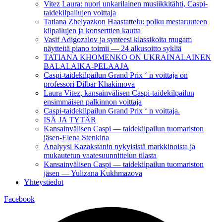
Vitez Laura: nuori unkarilainen musiikkitähti, Caspi-
taidekilpailujen voittaja
Tatiana Zhelyazkon Haastattelu: polku mestaruuteen
kilpailujen ja konserttien kautta
Vasif Adigozalov ja synteesi klassikoita mugam
näytteitä piano toimii — 24 alkusoitto sykliä
TATIANA KHOMENKO ON UKRAINALAINEN
BALALAIKA-PELAAJA
Caspi-taidekilpailun Grand Prix ‘ n voittaja on
professori Dilbar Khakimova
Laura Vitez, kansainvälisen Caspi-taidekilpailun
ensimmäisen palkinnon voittaja
Caspi-taidekilpailun Grand Prix ‘ n voittaja.
ISÄ JA TYTÄR
Kansainvälisen Caspi — taidekilpailun tuomariston
jäsen-Elena Stenkina
Analyysi Kazakstanin nykyisistä markkinoista ja
mukautetun vaatesuunnittelun tilasta
Kansainvälisen Caspi — taidekilpailun tuomariston
jäsen — Yulizana Kukhmazova
Yhteystiedot
Facebook