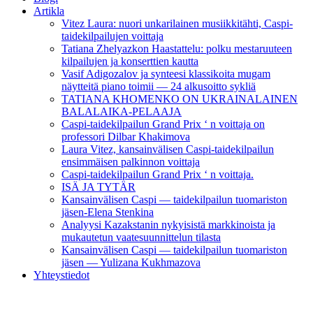
Artikla
Vitez Laura: nuori unkarilainen musiikkitähti, Caspi-
taidekilpailujen voittaja
Tatiana Zhelyazkon Haastattelu: polku mestaruuteen
kilpailujen ja konserttien kautta
Vasif Adigozalov ja synteesi klassikoita mugam
näytteitä piano toimii — 24 alkusoitto sykliä
TATIANA KHOMENKO ON UKRAINALAINEN
BALALAIKA-PELAAJA
Caspi-taidekilpailun Grand Prix ‘ n voittaja on
professori Dilbar Khakimova
Laura Vitez, kansainvälisen Caspi-taidekilpailun
ensimmäisen palkinnon voittaja
Caspi-taidekilpailun Grand Prix ‘ n voittaja.
ISÄ JA TYTÄR
Kansainvälisen Caspi — taidekilpailun tuomariston
jäsen-Elena Stenkina
Analyysi Kazakstanin nykyisistä markkinoista ja
mukautetun vaatesuunnittelun tilasta
Kansainvälisen Caspi — taidekilpailun tuomariston
jäsen — Yulizana Kukhmazova
Yhteystiedot