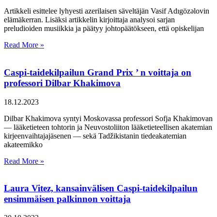
Artikkeli esittelee lyhyesti azerilaisen säveltäjän Vasif Adıgözəlovin
elämäkerran. Lisäksi artikkelin kirjoittaja analysoi sarjan
preludioiden musiikkia ja päätyy johtopäätökseen, että opiskelijan
Read More »
Caspi-taidekilpailun Grand Prix ’ n voittaja on
professori Dilbar Khakimova
18.12.2023
Dilbar Khakimova syntyi Moskovassa professori Sofja Khakimovan
— lääketieteen tohtorin ja Neuvostoliiton lääketieteellisen akatemian
kirjeenvaihtajajäsenen — sekä Tadžikistanin tiedeakatemian
akateemikko
Read More »
Laura Vitez, kansainvälisen Caspi-taidekilpailun
ensimmäisen palkinnon voittaja