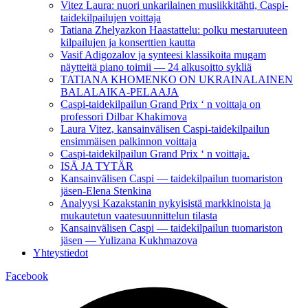
Vitez Laura: nuori unkarilainen musiikkitähti, Caspi-
taidekilpailujen voittaja
Tatiana Zhelyazkon Haastattelu: polku mestaruuteen
kilpailujen ja konserttien kautta
Vasif Adigozalov ja synteesi klassikoita mugam
näytteitä piano toimii — 24 alkusoitto sykliä
TATIANA KHOMENKO ON UKRAINALAINEN
BALALAIKA-PELAAJA
Caspi-taidekilpailun Grand Prix ‘ n voittaja on
professori Dilbar Khakimova
Laura Vitez, kansainvälisen Caspi-taidekilpailun
ensimmäisen palkinnon voittaja
Caspi-taidekilpailun Grand Prix ‘ n voittaja.
ISÄ JA TYTÄR
Kansainvälisen Caspi — taidekilpailun tuomariston
jäsen-Elena Stenkina
Analyysi Kazakstanin nykyisistä markkinoista ja
mukautetun vaatesuunnittelun tilasta
Kansainvälisen Caspi — taidekilpailun tuomariston
jäsen — Yulizana Kukhmazova
Yhteystiedot
Facebook