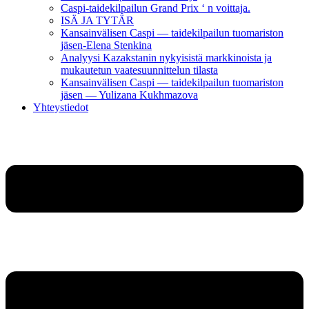
Caspi-taidekilpailun Grand Prix ‘ n voittaja.
ISÄ JA TYTÄR
Kansainvälisen Caspi — taidekilpailun tuomariston
jäsen-Elena Stenkina
Analyysi Kazakstanin nykyisistä markkinoista ja
mukautetun vaatesuunnittelun tilasta
Kansainvälisen Caspi — taidekilpailun tuomariston
jäsen — Yulizana Kukhmazova
Yhteystiedot