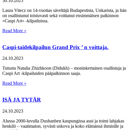
30.10.2023
Laura Vitecz on 14-vuotias säveltäjä Budapestista, Unkarista, ja hän
on osallistunut toistuvasti sekä voittanut ensimmäisen palkinnon
«Caspi Art» -kilpailuissa.
Read More »
Caspi-taidekilpailun Grand Prix ’ n voittaja.
24.10.2023
Tutustu Natalia Zhizhkoon (Didukh) – moninkertainen osallistuja ja
Caspi Art -kilpailuiden pääpalkinnon saaja.
Read More »
ISÄ JA TYTÄR
24.10.2023
Alussa 2000-luvulla Dushanben kaupungissa asui ja toimi lahjakas
henkilö – vaatimaton, syvästi uskova ja koko elämänsä ihmisille ja