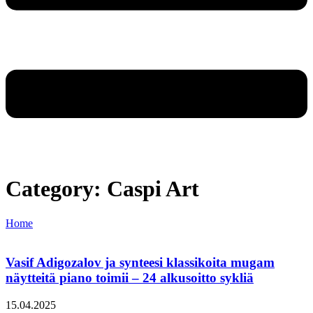
Category: Caspi Art
Home
Vasif Adigozalov ja synteesi klassikoita mugam
näytteitä piano toimii – 24 alkusoitto sykliä
15.04.2025