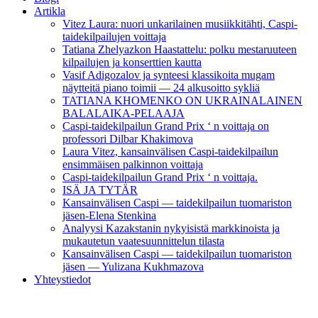
Artikla
Vitez Laura: nuori unkarilainen musiikkitähti, Caspi-
taidekilpailujen voittaja
Tatiana Zhelyazkon Haastattelu: polku mestaruuteen
kilpailujen ja konserttien kautta
Vasif Adigozalov ja synteesi klassikoita mugam
näytteitä piano toimii — 24 alkusoitto sykliä
TATIANA KHOMENKO ON UKRAINALAINEN
BALALAIKA-PELAAJA
Caspi-taidekilpailun Grand Prix ‘ n voittaja on
professori Dilbar Khakimova
Laura Vitez, kansainvälisen Caspi-taidekilpailun
ensimmäisen palkinnon voittaja
Caspi-taidekilpailun Grand Prix ‘ n voittaja.
ISÄ JA TYTÄR
Kansainvälisen Caspi — taidekilpailun tuomariston
jäsen-Elena Stenkina
Analyysi Kazakstanin nykyisistä markkinoista ja
mukautetun vaatesuunnittelun tilasta
Kansainvälisen Caspi — taidekilpailun tuomariston
jäsen — Yulizana Kukhmazova
Yhteystiedot