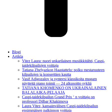
Blogi
Artikla
Vitez Laura: nuori unkarilainen musiikkitähti, Caspi-
taidekilpailujen voittaja
Tatiana Zhelyazkon Haastattelu: polku mestaruuteen
kilpailujen ja konserttien kautta
Vasif Adigozalov ja synteesi klassikoita mugam
näytteitä piano toimii — 24 alkusoitto sykliä
TATIANA KHOMENKO ON UKRAINALAINEN
BALALAIKA-PELAAJA
Caspi-taidekilpailun Grand Prix ‘ n voittaja on
professori Dilbar Khakimova
Laura Vitez, kansainvälisen Caspi-taidekilpailun
ensimmäisen palkinnon voittaja