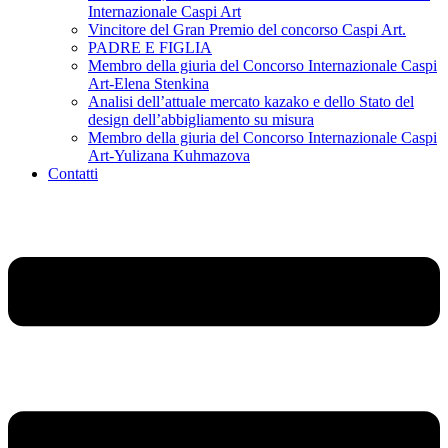
Internazionale Caspi Art
Vincitore del Gran Premio del concorso Caspi Art.
PADRE E FIGLIA
Membro della giuria del Concorso Internazionale Caspi
Art-Elena Stenkina
Analisi dell’attuale mercato kazako e dello Stato del
design dell’abbigliamento su misura
Membro della giuria del Concorso Internazionale Caspi
Art-Yulizana Kuhmazova
Contatti