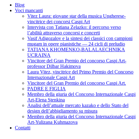
Blog
Voci mancanti
Vitez Laura: giovane star della musica Ungherese-
vincitrice dei concorsi Caspi Art
Intervista con Tatiana Zelazko: il percorso verso
l’abilità attraverso concorsi e concerti
Vasif Adigozalov e la sintesi dei classici con campioni
mugam in opere pianistiche — 24 cicli di preludio
TATIANA KHOMENKO-BALALAECHNIKA
UCRAINA
Vincitore del Gran Premio del concorso Caspi Art-
professor Dilbar Hakimova
Laura Vitez, vincitrice del Primo Premio del Concorso
Internazionale Caspi Art
Vincitore del Gran Premio del concorso Caspi Art.
PADRE E FIGLIA
Membro della giuria del Concorso Internazionale Caspi
Art-Elena Stenkina
Analisi dell’attuale mercato kazako e dello Stato del
design dell’abbigliamento su misura
Membro della giuria del Concorso Internazionale Caspi
Art-Yulizana Kuhmazova
Contatti