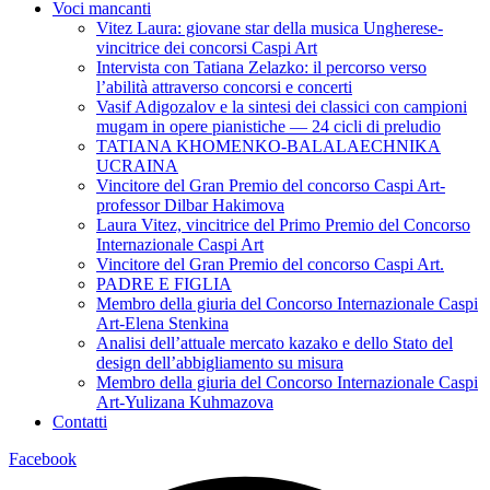
Voci mancanti
Vitez Laura: giovane star della musica Ungherese-
vincitrice dei concorsi Caspi Art
Intervista con Tatiana Zelazko: il percorso verso
l’abilità attraverso concorsi e concerti
Vasif Adigozalov e la sintesi dei classici con campioni
mugam in opere pianistiche — 24 cicli di preludio
TATIANA KHOMENKO-BALALAECHNIKA
UCRAINA
Vincitore del Gran Premio del concorso Caspi Art-
professor Dilbar Hakimova
Laura Vitez, vincitrice del Primo Premio del Concorso
Internazionale Caspi Art
Vincitore del Gran Premio del concorso Caspi Art.
PADRE E FIGLIA
Membro della giuria del Concorso Internazionale Caspi
Art-Elena Stenkina
Analisi dell’attuale mercato kazako e dello Stato del
design dell’abbigliamento su misura
Membro della giuria del Concorso Internazionale Caspi
Art-Yulizana Kuhmazova
Contatti
Facebook