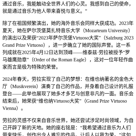
通过音乐，我能触动全世界人们的心灵。我感到自己的使命，
就是通过音乐为他人带来喜悦与意义。”
除了在祖国频繁演出，她的海外音乐会同样大获成功。2023年
夏天，她在萨尔茨堡莫扎特音乐大学（Mozarteum University）
的演出以及荣获“2023年萨尔茨堡Virtuoso大奖”（Salzburg 2023
Grand Prize Virtuoso），进一步确立了她的国际声誉。这一系
列成就在2025年4月12日达到顶峰——维泰兹·劳拉被授予“罗
马雄鹰勋章”（Order of the Roman Eagle），这对一位年轻作曲
家而言是极为特殊的荣誉。
2024年春天，劳拉实现了自己的梦想：在维也纳著名的金色大
厅（Musikverein）演奏了自己的作品，并身着自己设计的礼服
登台——此举也展现了她多才多艺与创意非凡的一面。音乐会
结束后，她荣获“维也纳Virtuoso大奖”（Grand Prize Virtuoso
Vienna）。
劳拉的灵感不仅来自音乐世界，她还尝试涉足时尚领域，为自
己开辟了新的天地。她的座右铭是：“我希望通过音乐为人们
带来快乐，创作出令人难忘的作品，让后人以我为荣。”这句