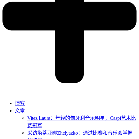
博客
文章
Vitez Laura：年轻的匈牙利音乐明星，Caspi艺术比
赛冠军
采访塔蒂亚娜Zhelyazko：通过比赛和音乐会掌握