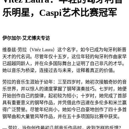
乐明星，Caspi艺术比赛冠军
伊尔加尔·艾尤博夫专访
维泰兹·劳拉（Vitéz Laura）这个名字，如今已成为匈牙利新晋
天才的代名词。尽管年仅十五岁，这位年轻的匈牙利作曲家早
已超越同龄人，并在众多国际舞台上证明了自己非凡的才华。
她以音乐为桥梁，连接过去与未来，诠释着真正的价值。
劳拉的音乐生涯始于幼年：三至四岁时，她初次接触奇妙的音
乐世界，并以惊人的速度掌握了钢琴演奏技巧。七岁时，她便
开始创作自己的旋律，起初较为短小；十岁时，她完成了首部
具有重要意义的钢琴作品，并凭借此作迅速在多伦多和米兰赢
得广泛赞誉。尽管年纪尚小，她如今已自豪地创作了四十多首
钢琴曲和大量管风琴作品，并在五十多项国际比赛中获奖。
— 劳拉，当你创作最初几部音乐作品时，收到怎样的反馈？