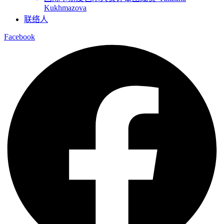
Kukhmazova
联络人
Facebook