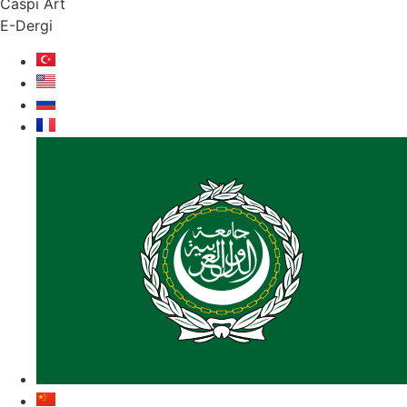
Caspi Art
E-Dergi