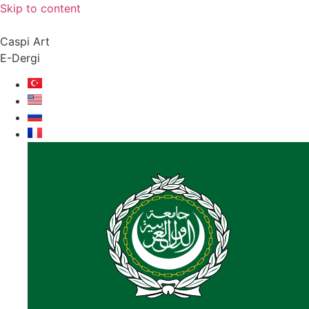
Skip to content
Caspi Art
E-Dergi