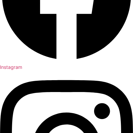
Instagram