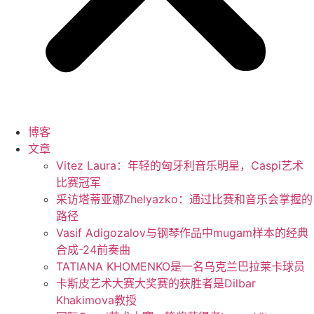
博客
文章
Vitez Laura：年轻的匈牙利音乐明星，Caspi艺术
比赛冠军
采访塔蒂亚娜Zhelyazko：通过比赛和音乐会掌握的
路径
Vasif Adigozalov与钢琴作品中mugam样本的经典
合成-24前奏曲
TATIANA KHOMENKO是一名乌克兰巴拉莱卡球员
卡斯皮艺术大赛大奖赛的获胜者是Dilbar
Khakimova教授