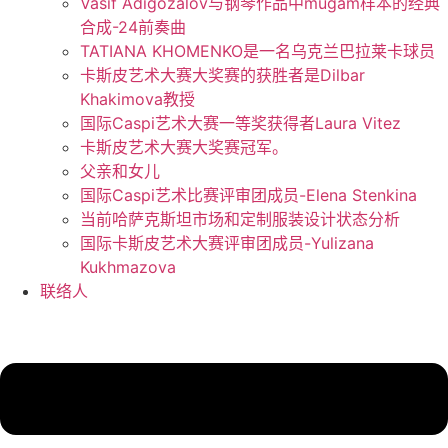
Vasif Adigozalov与钢琴作品中mugam样本的经典
合成-24前奏曲
TATIANA KHOMENKO是一名乌克兰巴拉莱卡球员
卡斯皮艺术大赛大奖赛的获胜者是Dilbar
Khakimova教授
国际Caspi艺术大赛一等奖获得者Laura Vitez
卡斯皮艺术大赛大奖赛冠军。
父亲和女儿
国际Caspi艺术比赛评审团成员-Elena Stenkina
当前哈萨克斯坦市场和定制服装设计状态分析
国际卡斯皮艺术大赛评审团成员-Yulizana
Kukhmazova
联络人