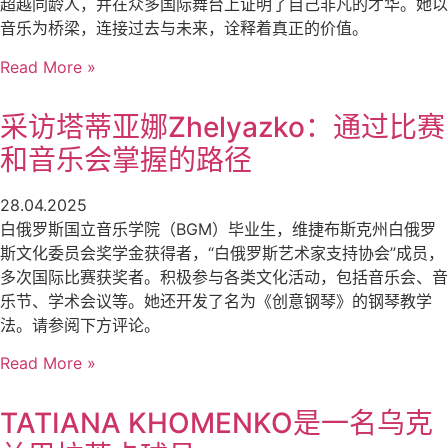
超越同龄人，并在众多国际舞台上证明了自己非凡的才华。她以
音乐为桥梁，连接过去与未来，诠释着真正的价值。
Read More »
采访塔蒂亚娜Zhelyazko：通过比赛
和音乐会掌握的路径
28.04.2025
白俄罗斯国立音乐学院（BGM）毕业生，维捷布斯克州白俄罗
斯文化委员会奖学金获得者，“白俄罗斯艺术家支持协会”成员，
多次国际比赛获奖者。积极参与各类文化活动，包括音乐会、音
乐节、学术会议等。她还开发了名为《创意钢琴》的钢琴教学
法。请参阅下方评论。
Read More »
TATIANA KHOMENKO是一名乌克