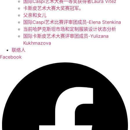
国际Caspi艺术大赛一等奖获得者Laura Vitez
卡斯皮艺术大赛大奖赛冠军。
父亲和女儿
国际Caspi艺术比赛评审团成员-Elena Stenkina
当前哈萨克斯坦市场和定制服装设计状态分析
国际卡斯皮艺术大赛评审团成员-Yulizana
Kukhmazova
联络人
Facebook