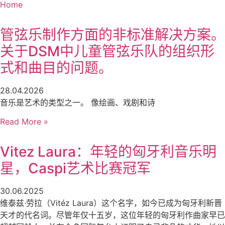
Home
管弦乐制作方面的非标准解决方案。
关于DSM中儿童管弦乐队的组织形
式和曲目的问题。
28.04.2026
音乐是艺术的类型之一。 像绘画、戏剧和诗
Read More »
Vitez Laura：年轻的匈牙利音乐明
星，Caspi艺术比赛冠军
30.06.2025
维泰兹·劳拉（Vitéz Laura）这个名字，如今已成为匈牙利新晋
天才的代名词。尽管年仅十五岁，这位年轻的匈牙利作曲家早已