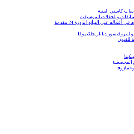
ابقات كاسبي الفنية
لمسابقات والحفلات الموسيقية
اله على البيانو-الدورة 24 مقدمة
 البروفيسور ديلبار خاكيموفا
ة للفنون
كينا
س المخصصة
وخمازوفا