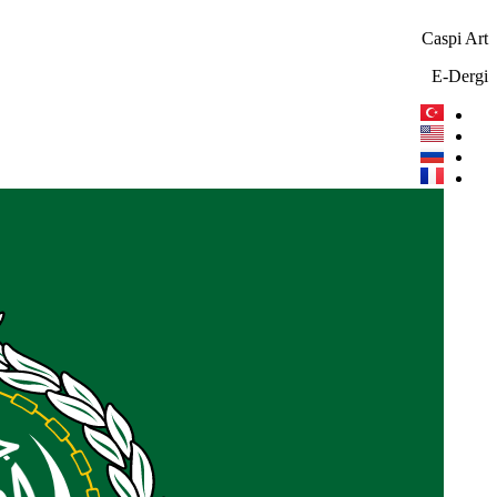
Skip
to
Caspi Art
content
E-Dergi