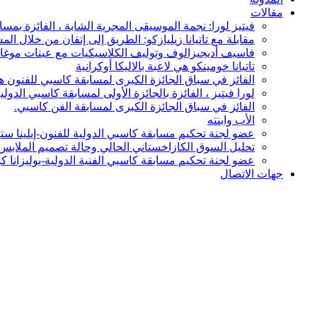
مقالات
فيتيز لورا: نجمة الموسيقى المجرية الشابة ، الفائزة بمس
مقابلة مع تاتيانا زيليازكو: الطريق إلى إتقان من خلال ا
فاسيف أديجيزالوف وتوليف الكلاسيكيات مع عينات موغام في أعم
تاتيانا خومينكو هي لاعبة بالاليكا أوكرانية
الفائز في سباق الجائزة الكبرى لمسابقة كاسبي للفنون هو
لورا فيتيز ، الفائزة بالجائزة الأولى لمسابقة كاسبي الدولي
الفائز في سباق الجائزة الكبرى لمسابقة الفن كاسبي.
الأب وابنته
عضو لجنة تحكيم مسابقة كاسبي الدولية للفنون-إيلينا ستين
تحليل السوق الكازاخستاني الحالي وحالة تصميم الملاب
عضو لجنة تحكيم مسابقة كاسبي الفنية الدولية-يوليزانا ك
جهات الاتصال